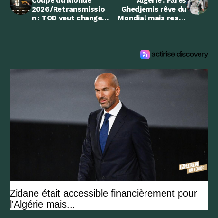
Coupe du Monde
Algérie : Farès
2026/Retransmissio
Ghedjemis rêve du
n : TOD veut changer
Mondial mais reste
la méthode en
humble
Algérie
Zidane était accessible financièrement pour
l'Algérie mais...