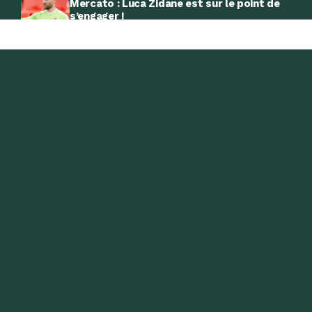
Mercato : Luca Zidane est sur le point de
s’engager !
Schalke 04 : Adil Aouchiche n’a toujours
pas tranché
Twente-Dunajská Streda (6-0) : Zerrouki
auteur d’un but
-Emission Radio-