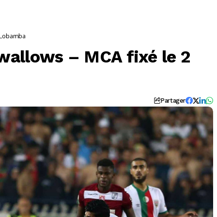
à Lobamba
allows – MCA fixé le 2
Partager