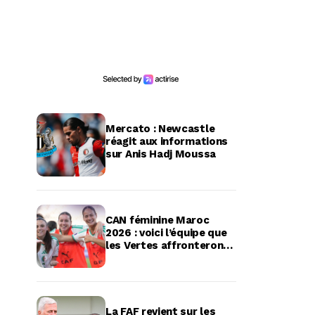
Mercato : Newcastle
réagit aux informations
sur Anis Hadj Moussa
CAN féminine Maroc
2026 : voici l’équipe que
les Vertes affronteront
en quart de finale
La FAF revient sur les