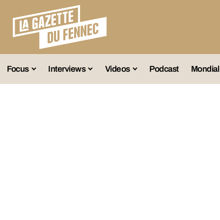
Focus
Interviews
Videos
Podcast
Mondial
lection A
Business
Entretien Exclusif
Fennec
lections Jeunes
Décryptage
Émissions Radio
Équipe Nation
lections Féminines
Avenir
Reportage
Interviews
lections Diverses
Vintage
Vu Ailleurs
Foot Algérien
En Vrac