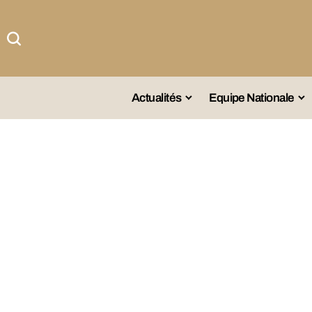
Actualités
Equipe Nationale
#Team DZ
Sé
A La Une
Sé
Afrique
Sé
Championnat
Sé
Omnisports
Agenda