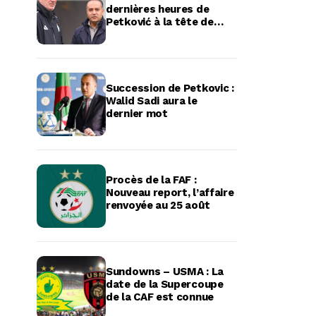
dernières heures de
Petković à la tête de
l’équipe d’Algérie
Succession de Petkovic :
Walid Sadi aura le
dernier mot
Procès de la FAF :
Nouveau report, l’affaire
renvoyée au 25 août
Sundowns – USMA : La
date de la Supercoupe
de la CAF est connue