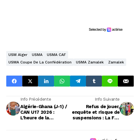
USM Alger
USMA
USMA CAF
USMA Coupe De La Confédération
USMA Zamalek
Zamalek
Info Précédente
Info Suivante
Algérie-Ghana (J-1) /
Refus de jouer,
CAN U17 2026 :
enquête et risque de
L'heure de la
suspensions : La FAF
première bataille a
ouvre un dossier
sonné
brûlant de la Ligue 2
amateur