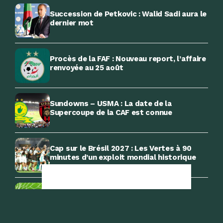
Succession de Petkovic : Walid Sadi aura le
dernier mot
Procès de la FAF : Nouveau report, l’affaire
renvoyée au 25 août
Sundowns – USMA : La date de la
Supercoupe de la CAF est connue
Cap sur le Brésil 2027 : Les Vertes à 90
minutes d’un exploit mondial historique
Nouvelle saison de la Ligue 1 Mobilis : le
calendrier complet