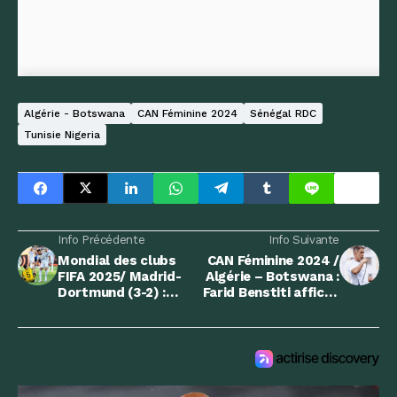
Algérie - Botswana
CAN Féminine 2024
Sénégal RDC
Tunisie Nigeria
Info Précédente
Info Suivante
Mondial des clubs
CAN Féminine 2024 /
FIFA 2025/ Madrid-
Algérie – Botswana :
Dortmund (3-2) :
Farid Benstiti affiche
Terminus
sa fierté et sa
spectaculaire pour
confiance
Bensebaïni