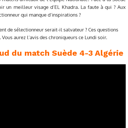
ir un meilleur visage d’EL Khadra. La faute à qui ? Aux
ectionneur qui manque d’inspirations ?
nt de sélectionneur serait-il salvateur ? Ces questions
 Vous aurez l’avis des chroniqueurs ce Lundi soir.
haud du match Suède 4-3 Algérie