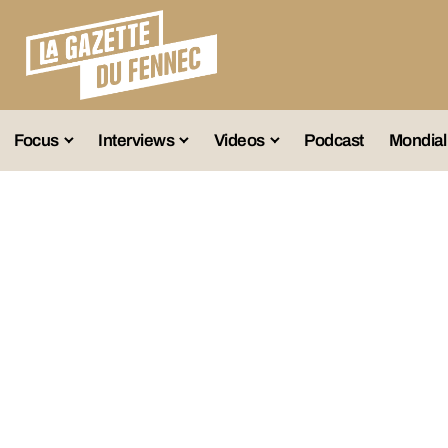
Focus
Interviews
Videos
Podcast
Mondial
lection A
Business
Entretien Exclusif
Fennec
lections Jeunes
Décryptage
Émissions Radio
Équipe Nation
lections Féminines
Avenir
Reportage
Interviews
lections Diverses
Vintage
Vu Ailleurs
Foot Algérien
En Vrac