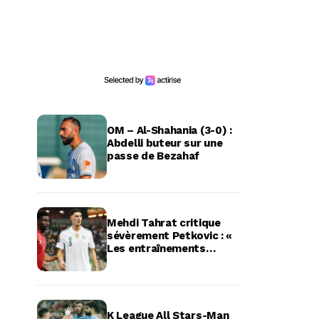
OM – Al-Shahania (3-0) :
Abdelli buteur sur une
passe de Bezahaf
Mehdi Tahrat critique
sévèrement Petkovic : «
Les entraînements
étaient à l’image des
matchs »
K League All Stars-Man