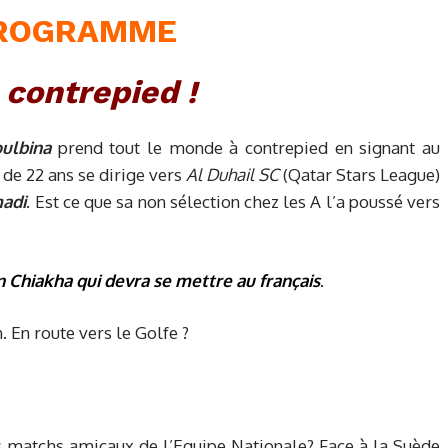
PROGRAMME
 contrepied !
oulbina
prend tout le monde à contrepied en signant au
 de 22 ans se dirige vers
Al Duhail SC
(Qatar Stars League)
adi
. Est ce que sa non sélection chez les A l’a poussé vers
 Chiakha qui devra se mettre au français
.
 En route vers le Golfe ?
s matchs amicaux de l’Equipe Nationale? Face à la Suède