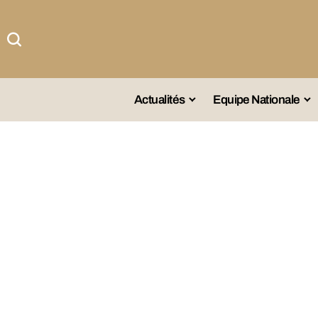
Actualités
Equipe Nationale
#Team DZ
Sé
A La Une
Sé
Afrique
Sé
Championnat
Sé
Omnisports
Agenda