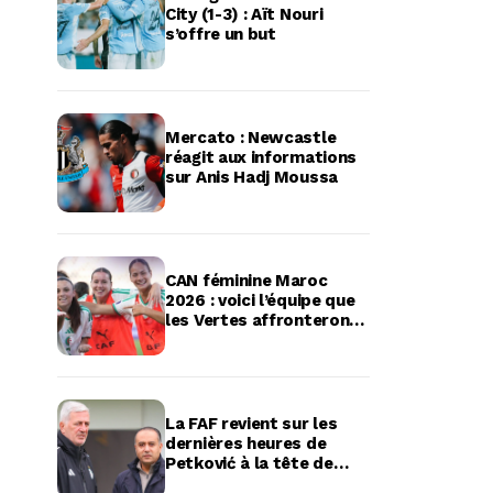
City (1-3) : Aït Nouri
s’offre un but
Mercato : Newcastle
réagit aux informations
sur Anis Hadj Moussa
CAN féminine Maroc
2026 : voici l’équipe que
les Vertes affronteront
en quart de finale
La FAF revient sur les
dernières heures de
Petković à la tête de
l’équipe d’Algérie