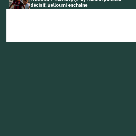
décisif, Belloumi enchaîne
CAN 2026/ALG-CIV : Héroïnes de tout un
Peuple !
Succession de Petkovic : Ces témoignages
qui refroidissent la piste Felix Sanchez
Stuttgart-Everton (3-1) : Un but qui va
faire du bien à Bouanani
Algérie : Cette clause qu’il faudra surveiller
si contrat avec Félix Sánchez Bas
-Emission Radio-