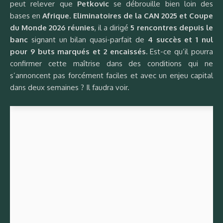
peut relever que
Petkovic
se débrouille bien loin des
bases en
Afrique
.
Eliminatoires de la CAN 2025 et Coupe
du Monde 2026 réunies
, il a dirigé
5 rencontres depuis le
banc
signant un bilan quasi-parfait de
4 succès et 1 nul
pour 9 buts marqués et 2 encaissés.
Est-ce qu’il pourra
confirmer cette maîtrise dans des conditions qui ne
s’annoncent pas forcément faciles et avec un enjeu capital
dans deux semaines ? Il faudra voir.