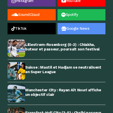
Instagram
YouTube
SoundCloud
Spotify
TikTok
Google News
Lillestrøm-Rosenborg (0-2) : Chiakha,
buteur et passeur, poursuit son festival
Suisse : Mastil et Hadjam se neutralisent
en Super League
Manchester City : Rayan Aït Nouri affiche
un objectif clair
Francfort-Hull City (2-0) : Chaïbi passeur