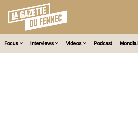
Focus
Interviews
Videos
Podcast
Mondial
lection A
Business
Entretien Exclusif
Fennec
lections Jeunes
Décryptage
Émissions Radio
Équipe Nation
lections Féminines
Avenir
Reportage
Interviews
lections Diverses
Vintage
Vu Ailleurs
Foot Algérien
En Vrac