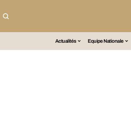
Actualités
Equipe Nationale
#Team DZ
Sé
A La Une
Sé
Afrique
Sé
Championnat
Sé
Omnisports
Agenda