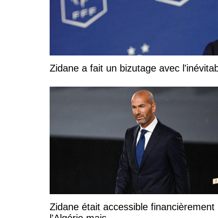
Zidane a fait un bizutage avec l'inévita
Zidane était accessible financièrement