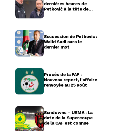
dernières heures de
Petković à la tête de
l’équipe d’Algérie
Succession de Petkovic :
Walid Sadi aura le
dernier mot
Procès de la FAF :
Nouveau report, l’affaire
renvoyée au 25 août
Sundowns – USMA : La
date de la Supercoupe
de la CAF est connue