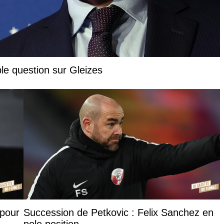
ble question sur Gleizes
 pour
Succession de Petkovic : Felix Sanchez en