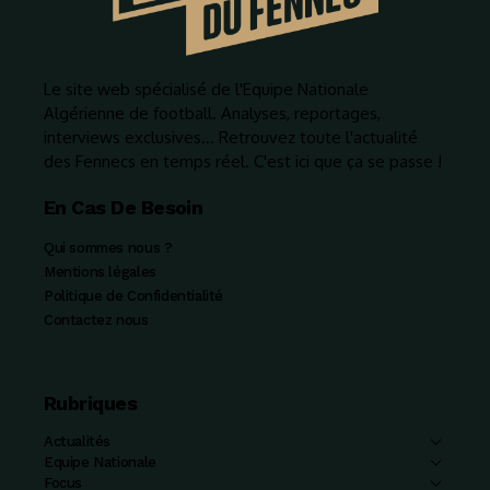
Le site web spécialisé de l'Equipe Nationale
Algérienne de football. Analyses, reportages,
interviews exclusives... Retrouvez toute l'actualité
des Fennecs en temps réel. C'est ici que ça se passe !
En Cas De Besoin
Qui sommes nous ?
Mentions légales
Politique de Confidentialité
Contactez nous
Rubriques
Actualités
Equipe Nationale
Focus