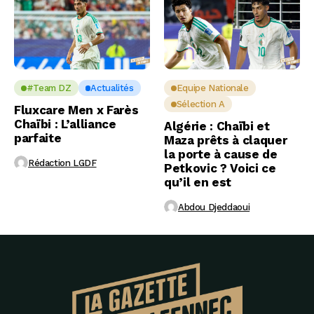
#Team DZ
Actualités
Equipe Nationale
Sélection A
Fluxcare Men x Farès
Chaïbi : L’alliance
Algérie : Chaïbi et
parfaite
Maza prêts à claquer
la porte à cause de
Rédaction LGDF
Petkovic ? Voici ce
qu’il en est
Abdou Djeddaoui