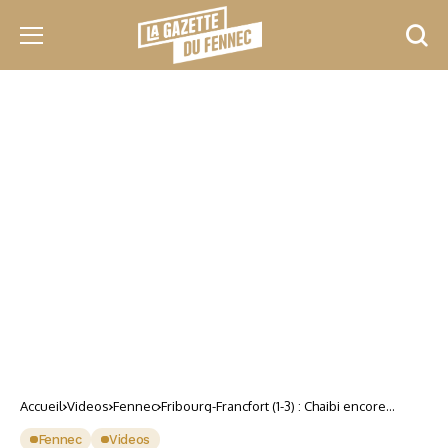
Accueil
Videos
Fennec
Fribourg-Francfort (1-3) : Chaibi encore
passeur décisif
Fennec
Videos