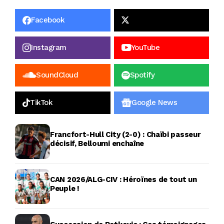
Facebook
Instagram
YouTube
SoundCloud
Spotify
TikTok
Google News
Francfort-Hull City (2-0) : Chaïbi passeur
décisif, Belloumi enchaîne
CAN 2026/ALG-CIV : Héroïnes de tout un
Peuple !