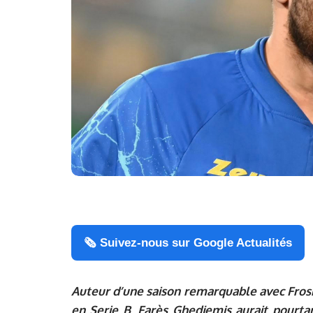
🗞️ Suivez-nous sur Google Actualités
Auteur d’une saison remarquable avec
Fros
en
Serie B
,
Farès Ghedjemis
aurait pourtan