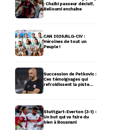
: Chaïbi passeur décisif,
Belloumi enchaîne
CAN 2026/ALG-CIV :
Héroïnes de tout un
Peuple !
Succession de Petkovic :
Ces témoignages qui
refroidissent la piste
Felix Sanchez
Stuttgart-Everton (3-1) :
Un but qui va faire du
bien à Bouanani