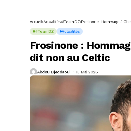
Accueil
Actualités
#Team DZ
Frosinone : Hommage à Ghedj
#Team DZ
Actualités
Frosinone : Hommage
dit non au Celtic
Abdou Djeddaoui
13 Mai 2026