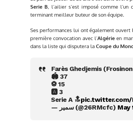
Serie B
, l’ailier s’est imposé comme l’un 
terminant meilleur buteur de son équipe.
Ses performances lui ont également ouvert le
première convocation avec l’
Algérie
en mars
dans la liste qui disputera la
Coupe du Mon
Farès Ghedjemis (Frosinon
🏟️ 37
⚽ 15
🅰️ 3
Serie A 🔝
pic.twitter.co
— سمير (@26RMcfc)
May 