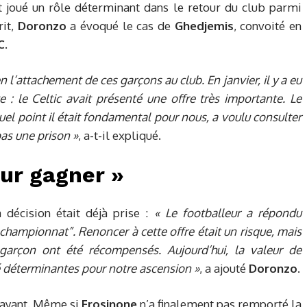
t joué un rôle déterminant dans le retour du club parmi
rit,
Doronzo
a évoqué le cas de
Ghedjemis
, convoité en
C
.
 l’attachement de ces garçons au club. En janvier, il y a eu
 : le Celtic avait présenté une offre très importante. Le
quel point il était fondamental pour nous, a voulu consulter
pas une prison »
, a-t-il expliqué.
our gagner »
 décision était déjà prise :
« Le footballeur a répondu
e championnat”. Renoncer à cette offre était un risque, mais
garçon ont été récompensés. Aujourd’hui, la valeur de
é déterminantes pour notre ascension »
, a ajouté
Doronzo
.
 payant. Même si
Frosinone
n’a finalement pas remporté la