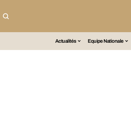
Actualités
Equipe Nationale
#Team DZ
Sé
A La Une
Sé
Afrique
Sé
Championnat
Sé
Omnisports
Agenda