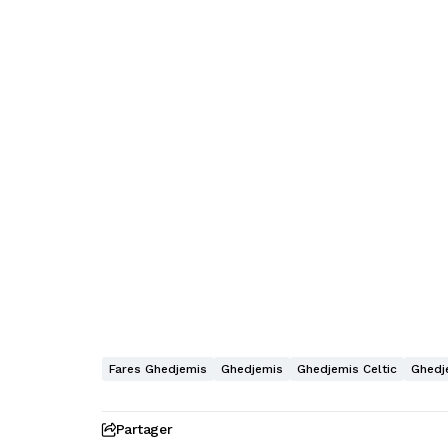
Fares Ghedjemis
Ghedjemis
Ghedjemis Celtic
Ghedj
Partager