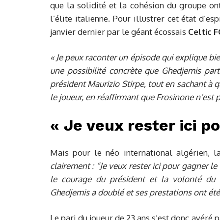
que la solidité et la cohésion du groupe on
l’élite italienne. Pour illustrer cet état d’esp
janvier dernier par le géant écossais
Celtic F
« Je peux raconter un épisode qui explique bien
une possibilité concrète que Ghedjemis parte
président
Maurizio Stirpe
, tout en sachant à 
le joueur, en réaffirmant que Frosinone n’est 
« Je veux rester ici p
Mais pour le néo international algérien, la
clairement : “Je veux rester ici pour gagner l
le courage du président et la volonté du 
Ghedjemis a doublé et ses prestations ont ét
Le pari du joueur de 23 ans s’est donc avéré