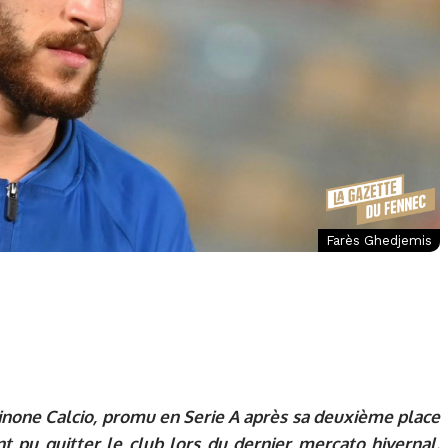
Farès Ghedjemis
inone Calcio
, promu en
Serie A
après sa deuxième place
t pu quitter le club lors du dernier mercato hivernal.