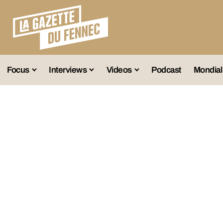
Focus
Interviews
Videos
Podcast
Mondial
lection A
Business
Entretien Exclusif
Fennec
lections Jeunes
Décryptage
Émissions Radio
Équipe Nation
lections Féminines
Avenir
Reportage
Interviews
lections Diverses
Vintage
Vu Ailleurs
Foot Algérien
En Vrac