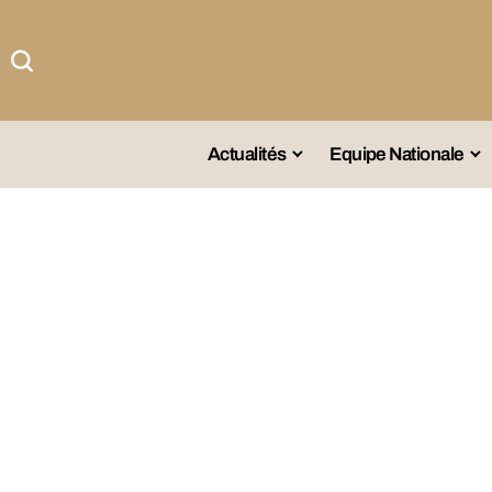
Actualités
Equipe Nationale
#Team DZ
Sé
A La Une
Sé
Afrique
Sé
Championnat
Sé
Omnisports
Agenda