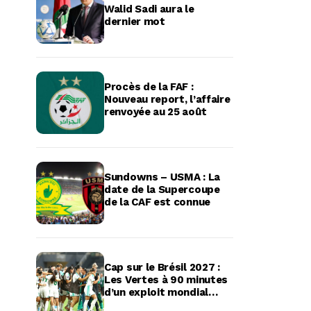
Walid Sadi aura le
dernier mot
Procès de la FAF :
Nouveau report, l’affaire
renvoyée au 25 août
Sundowns – USMA : La
date de la Supercoupe
de la CAF est connue
Cap sur le Brésil 2027 :
Les Vertes à 90 minutes
d’un exploit mondial
historique