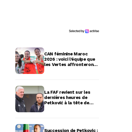
CAN féminine Maroc
2026 : voici l’équipe que
les Vertes affronteront
en quart de finale
La FAF revient sur les
dernières heures de
Petković à la tête de
l’équipe d’Algérie
Succession de Petkovic :