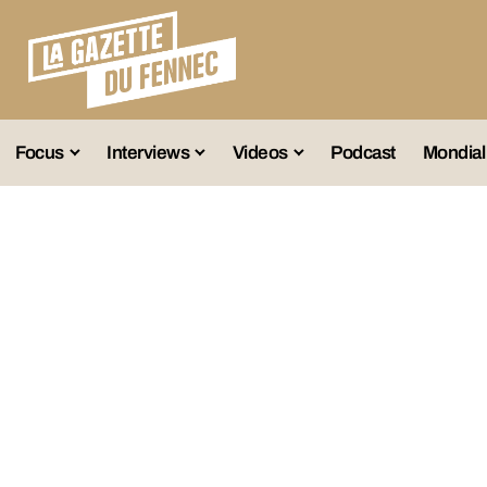
Focus
Interviews
Videos
Podcast
Mondial
lection A
Business
Entretien Exclusif
Fennec
lections Jeunes
Décryptage
Émissions Radio
Équipe Nation
lections Féminines
Avenir
Reportage
Interviews
lections Diverses
Vintage
Vu Ailleurs
Foot Algérien
En Vrac