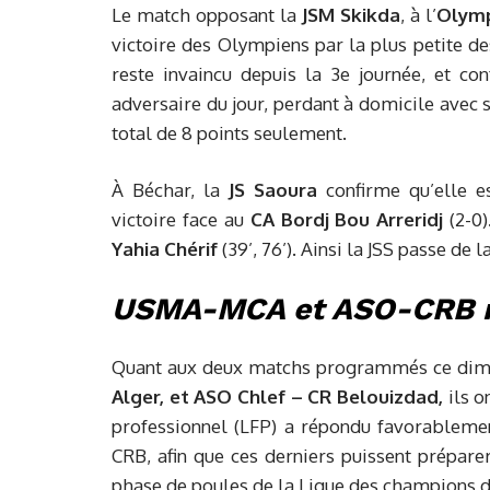
Le match opposant la
JSM Skikda
, à l’
Olym
victoire des Olympiens par la plus petite d
reste invaincu depuis la 3e journée, et c
adversaire du jour, perdant à domicile avec
total de 8 points seulement.
À Béchar, la
JS Saoura
confirme qu’elle e
victoire face au
CA Bordj Bou Arreridj
(2-0)
Yahia Chérif
(39’, 76’). Ainsi la JSS passe de l
USMA-MCA et ASO-CRB r
Quant aux deux matchs programmés ce dimanc
Alger, et ASO Chlef – CR Belouizdad,
ils o
professionnel (LFP) a répondu favorablem
CRB, afin que ces derniers puissent prépare
phase de poules de la Ligue des champions d