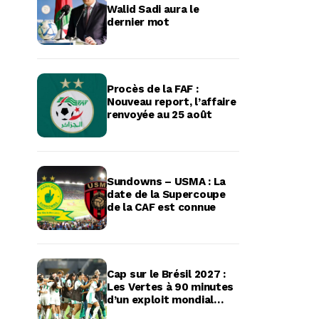
Walid Sadi aura le
dernier mot
Procès de la FAF :
Nouveau report, l’affaire
renvoyée au 25 août
Sundowns – USMA : La
date de la Supercoupe
de la CAF est connue
Cap sur le Brésil 2027 :
Les Vertes à 90 minutes
d’un exploit mondial
historique