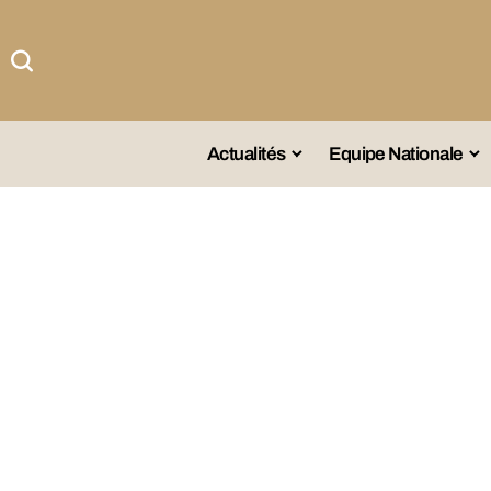
Actualités
Equipe Nationale
#Team DZ
Sé
A La Une
Sé
Afrique
Sé
Championnat
Sé
Omnisports
Agenda