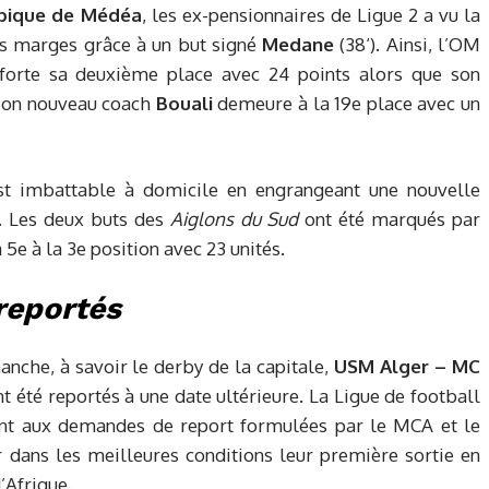
pique de Médéa
, les ex-pensionnaires de Ligue 2 a vu la
es marges grâce à un but signé
Medane
(38‘). Ainsi, l’OM
onforte sa deuxième place avec 24 points alors que son
 son nouveau coach
Bouali
demeure à la 19e place avec un
st imbattable à domicile en engrangeant une nouvelle
. Les deux buts des
Aiglons du Sud
ont été marqués par
a 5e à la 3e position avec 23 unités.
eportés
he, à savoir le derby de la capitale,
USM Alger – MC
nt été reportés à une date ultérieure. La Ligue de football
ent aux demandes de report formulées par le MCA et le
r dans les meilleures conditions leur première sortie en
’Afrique.