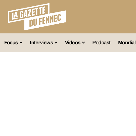
Focus
Interviews
Videos
Podcast
Mondial
lection A
Business
Entretien Exclusif
Fennec
lections Jeunes
Décryptage
Émissions Radio
Équipe Nation
lections Féminines
Avenir
Reportage
Interviews
lections Diverses
Vintage
Vu Ailleurs
Foot Algérien
En Vrac