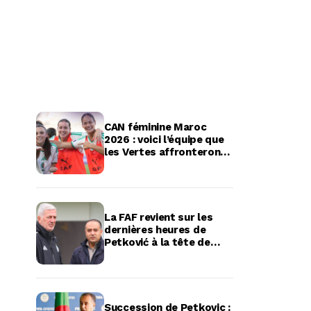
CAN féminine Maroc
2026 : voici l’équipe que
les Vertes affronteront
en quart de finale
La FAF revient sur les
dernières heures de
Petković à la tête de
l’équipe d’Algérie
Succession de Petkovic :