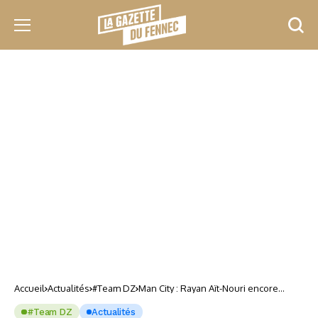
Accueil
Actualités
#Team DZ
Man City : Rayan Aït-Nouri encore
laissé de côté !
#Team DZ
Actualités