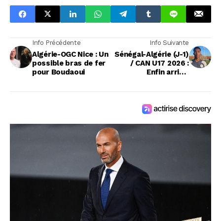
Info Précédente
Info Suivante
Algérie-OGC Nice : Un
Sénégal-Algérie (J-1)
possible bras de fer
/ CAN U17 2026 :
pour Boudaoui
Enfin arrivé,
Mouhammad Valmy
prêt à « mouiller le
maillot »