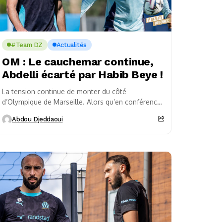
#Team DZ
Actualités
OM : Le cauchemar continue,
Abdelli écarté par Habib Beye !
La tension continue de monter du côté
d’Olympique de Marseille. Alors qu’en conférence
de presse Habib Beye avait adopté un ton
Abdou Djeddaoui
apaisant pour...