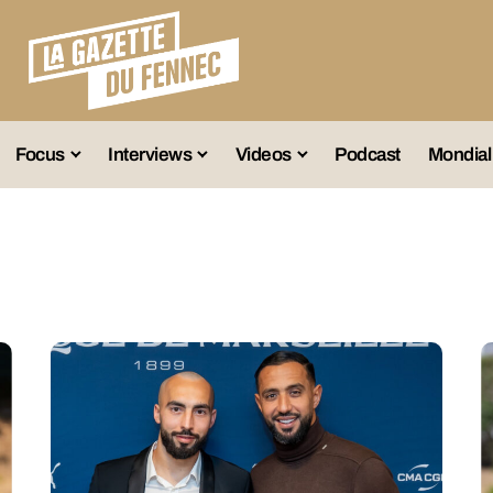
Focus
Interviews
Videos
Podcast
Mondial
lection A
Business
Entretien Exclusif
Fennec
lections Jeunes
Décryptage
Émissions Radio
Équipe Nation
lections Féminines
Avenir
Reportage
Interviews
lections Diverses
Vintage
Vu Ailleurs
Foot Algérien
En Vrac