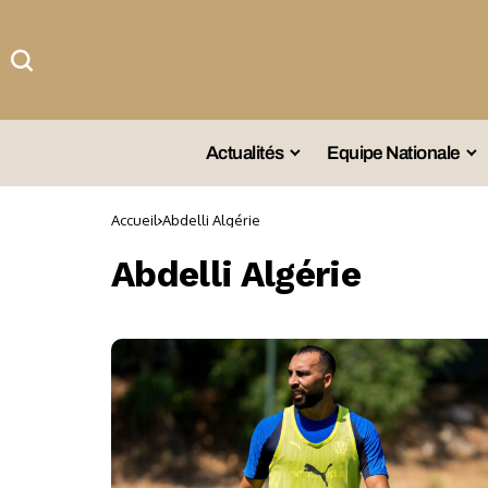
Actualités
Equipe Nationale
#Team DZ
Sé
Accueil
Abdelli Algérie
A La Une
Sé
Abdelli Algérie
Afrique
Sé
Championnat
Sé
Omnisports
Agenda