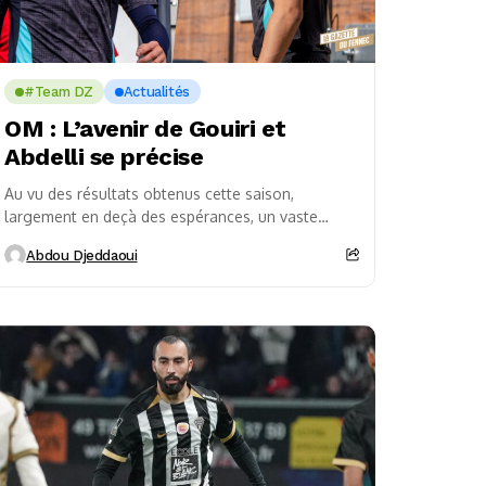
#Team DZ
Actualités
OM : L’avenir de Gouiri et
Abdelli se précise
Au vu des résultats obtenus cette saison,
largement en deçà des espérances, un vaste
chantier attend les dirigeants d’Olympique de
Abdou Djeddaoui
Marseille lors du...