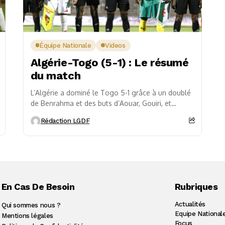
Équipe Nationale
Videos
Algérie-Togo (5-1) : Le résumé
du match
L’Algérie a dominé le Togo 5-1 grâce à un doublé
de Benrahma et des buts d’Aouar, Gouiri, et
Amoura. Menés dès le début,...
Rédaction LGDF
En Cas De Besoin
Rubriques
Actualités
Qui sommes nous ?
Equipe National
Mentions légales
Focus