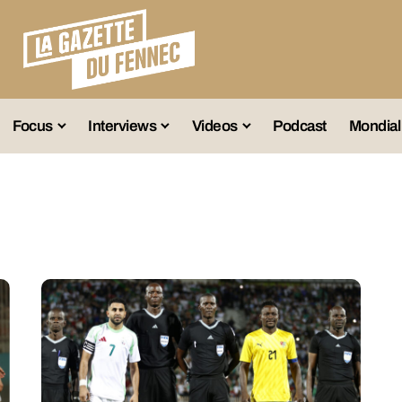
Focus
Interviews
Videos
Podcast
Mondial
lection A
Business
Entretien Exclusif
Fennec
lections Jeunes
Décryptage
Émissions Radio
Équipe Nation
lections Féminines
Avenir
Reportage
Interviews
lections Diverses
Vintage
Vu Ailleurs
Foot Algérien
En Vrac