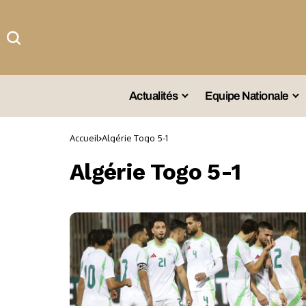
Actualités
Equipe Nationale
#Team DZ
Sé
Accueil
Algérie Togo 5-1
A La Une
Sé
Algérie Togo 5-1
Afrique
Sé
Championnat
Sé
Omnisports
Agenda