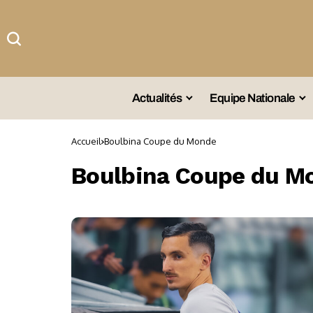
Actualités
Equipe Nationale
#Team DZ
Sé
Accueil
Boulbina Coupe du Monde
A La Une
Sé
Boulbina Coupe du M
Afrique
Sé
Championnat
Sé
Omnisports
Agenda