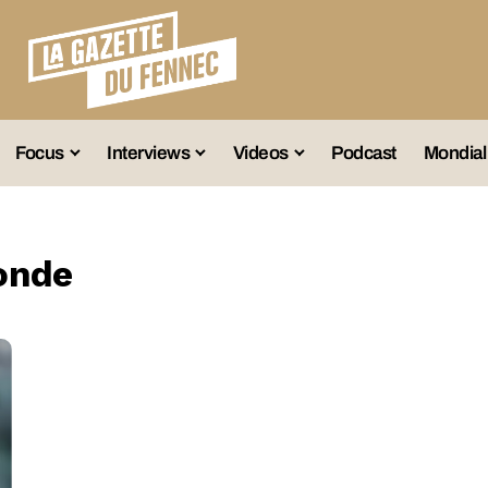
Focus
Interviews
Videos
Podcast
Mondial
lection A
Business
Entretien Exclusif
Fennec
lections Jeunes
Décryptage
Émissions Radio
Équipe Nation
onde
lections Féminines
Avenir
Reportage
Interviews
lections Diverses
Vintage
Vu Ailleurs
Foot Algérien
En Vrac