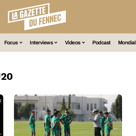
Focus
Interviews
Videos
Podcast
Mondial
lection A
Business
Entretien Exclusif
Fennec
lections Jeunes
Décryptage
Émissions Radio
Équipe Nation
U20
lections Féminines
Avenir
Reportage
Interviews
lections Diverses
Vintage
Vu Ailleurs
Foot Algérien
En Vrac