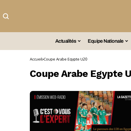
Actualités
Equipe Nationale
#Team DZ
Sé
Accueil
Coupe Arabe Egypte U20
A La Une
Sé
Coupe Arabe Egypte 
Afrique
Sé
Championnat
Sé
Omnisports
Agenda