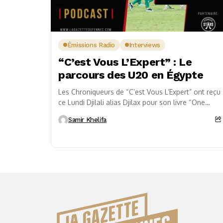
Émissions Radio
Interviews
“C’est Vous L’Expert” : Le
parcours des U20 en Égypte
Les Chroniqueurs de “C’est Vous L’Expert” ont reçu
ce Lundi Djilali alias Djilax pour son livre “One
Two Three Viva L’Algére”. Un récit...
Samir Khelifa