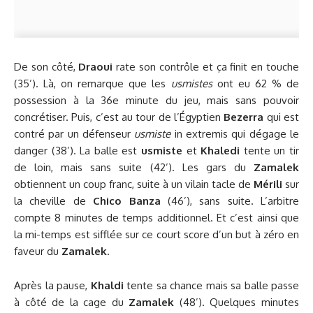
De son côté,
Draoui
rate son contrôle et ça finit en touche
(35’). Là, on remarque que les
usmistes
ont eu 62 % de
possession à la 36e minute du jeu, mais sans pouvoir
concrétiser. Puis, c’est au tour de l’Égyptien
Bezerra
qui est
contré par un défenseur
usmiste
in extremis qui dégage le
danger (38’). La balle est
usmiste
et
Khaledi
tente un tir
de loin, mais sans suite (42’). Les gars du
Zamalek
obtiennent un coup franc, suite à un vilain tacle de
Mérili
sur
la cheville de
Chico Banza
(46’), sans suite. L’arbitre
compte 8 minutes de temps additionnel. Et c’est ainsi que
la mi-temps est sifflée sur ce court score d’un but à zéro en
faveur du
Zamalek
.
Après la pause,
Khaldi
tente sa chance mais sa balle passe
à côté de la cage du
Zamalek
(48’). Quelques minutes