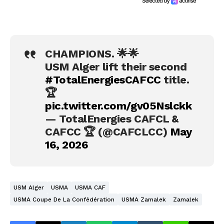
CHAMPIONS. 🌟🌟
USM Alger lift their second
#TotalEnergiesCAFCC
title.
🏆
pic.twitter.com/gv05Nslckk
— TotalEnergies CAFCL &
CAFCC 🏆 (@CAFCLCC)
May
16, 2026
USM Alger
USMA
USMA CAF
USMA Coupe De La Confédération
USMA Zamalek
Zamalek