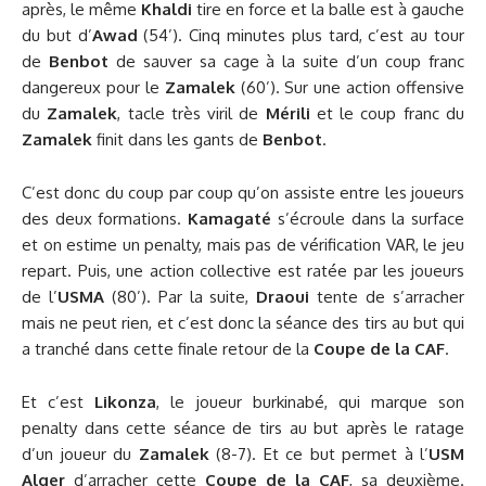
après, le même
Khaldi
tire en force et la balle est à gauche
du but d’
Awad
(54’). Cinq minutes plus tard, c’est au tour
de
Benbot
de sauver sa cage à la suite d’un coup franc
dangereux pour le
Zamalek
(60’). Sur une action offensive
du
Zamalek
, tacle très viril de
Mérili
et le coup franc du
Zamalek
finit dans les gants de
Benbot
.
C’est donc du coup par coup qu’on assiste entre les joueurs
des deux formations.
Kamagaté
s’écroule dans la surface
et on estime un penalty, mais pas de vérification VAR, le jeu
repart. Puis, une action collective est ratée par les joueurs
de l’
USMA
(80’). Par la suite,
Draoui
tente de s’arracher
mais ne peut rien, et c’est donc la séance des tirs au but qui
a tranché dans cette finale retour de la
Coupe de la CAF
.
Et c’est
Likonza
, le joueur burkinabé, qui marque son
penalty dans cette séance de tirs au but après le ratage
d’un joueur du
Zamalek
(8-7). Et ce but permet à l’
USM
Alger
d’arracher cette
Coupe de la CAF
, sa deuxième.