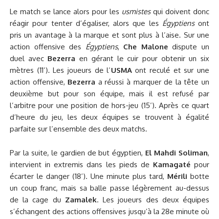
Le match se lance alors pour les
usmistes
qui doivent donc
réagir pour tenter d’égaliser, alors que les
Égyptiens
ont
pris un avantage à la marque et sont plus à l’aise. Sur une
action offensive des
Égyptiens
,
Che Malone
dispute un
duel avec
Bezerra
en gérant le cuir pour obtenir un six
mètres (11’). Les joueurs de l’
USMA
ont reculé et sur une
action offensive,
Bezerra
a réussi à marquer de la tête un
deuxième but pour son équipe, mais il est refusé par
l’arbitre pour une position de hors-jeu (15’). Après ce quart
d’heure du jeu, les deux équipes se trouvent à égalité
parfaite sur l’ensemble des deux matchs.
Par la suite, le gardien de but égyptien,
El Mahdi Soliman
,
intervient in extremis dans les pieds de
Kamagaté
pour
écarter le danger (18’). Une minute plus tard,
Mérili
botte
un coup franc, mais sa balle passe légèrement au-dessus
de la cage du
Zamalek
. Les joueurs des deux équipes
s’échangent des actions offensives jusqu’à la 28e minute où