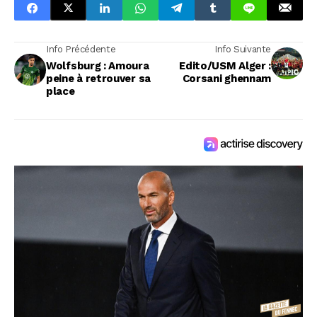
Info Précédente
Info Suivante
Wolfsburg : Amoura
Edito/USM Alger :
peine à retrouver sa
Corsani ghennam
place