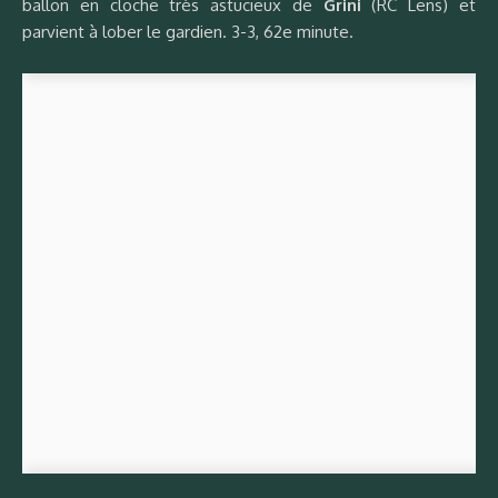
ballon en cloche très astucieux de
Grini
(RC Lens) et
parvient à lober le gardien. 3-3, 62e minute.