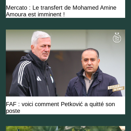
Mercato : Le transfert de Mohamed Amine
Amoura est imminent !
FAF : voici comment Petković a quitté son
poste