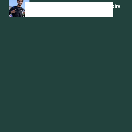
Rosenborg : Amin Chiakha échappe au pire
L’HEURE LOCALE. Clubs algériens en stage
en Europe : prolongation de vacances
dorées ou vraie préparation ?
Mercato : Luca Zidane est sur le point de
s’engager !
-Emission Radio-