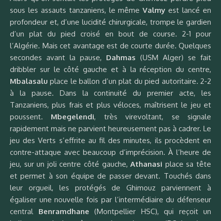
sous les assauts tanzaniens, le même
Valmy
est lancé en
profondeur et, d’une lucidité chirurgicale, trompe le gardien
d’un plat du pied croisé en bout de course. 2-1 pour
l’Algérie. Mais cet avantage est de courte durée. Quelques
secondes avant la pause,
Dahmas
(USM Alger) se fait
dribbler sur le côté gauche et à la réception du centre,
Mbalasalu
place le ballon d’un plat du pied autoritaire. 2-2
à la pause. Dans la continuité du premier acte, les
Tanzaniens, plus frais et plus véloces, maîtrisent le jeu et
poussent.
Mbegelendi
, très virevoltant, se signale
rapidement mais ne parvient heureusement pas à cadrer. Le
jeu des Verts s’effrite au fil des minutes, ils procèdent en
contre-attaque avec beaucoup d’imprécision. À l’heure de
jeu, sur un joli centre côté gauche,
Athanasi
place sa tête
et permet à son équipe de passer devant. Touchés dans
leur orgueil, les protégés de Ghimouz parviennent à
égaliser une nouvelle fois par l’intermédiaire du défenseur
central
Benramdhane
(Montpellier HSC), qui reçoit un