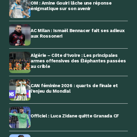
OM : Amine Gouiri lâche une réponse
énigmatique sur son avenir
AC Milan : Ismaël Bennacer fait ses adieux
aux Rossoneri
Algérie – Côte d’Ivoire : Les principales
armes offensives des Éléphantes passées
au crible
CAN féminine 2026 : quarts de finale et
l’enjeu du Mondial
Officiel : Luca Zidane quitte Granada CF