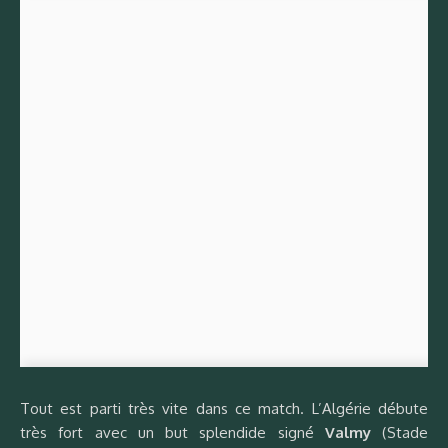
Tout est parti très vite dans ce match. L’Algérie débute
très fort avec un but splendide signé
Valmy
(Stade