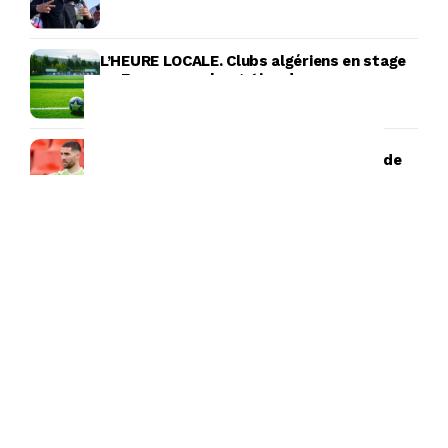
L’HEURE LOCALE. Clubs algériens en stage
en Europe : prolongation de vacances
dorées ou vraie préparation ?
Mercato : Luca Zidane est sur le point de
s’engager !
Schalke 04 : Adil Aouchiche n’a toujours
pas tranché
Twente-Dunajská Streda (6-0) : Zerrouki
auteur d’un but
-Emission Radio-