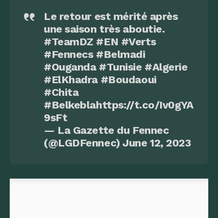
Le retour est mérité après
une saison très aboutie.
#TeamDZ
#EN
#Verts
#Fennecs
#Belmadi
#Ouganda
#Tunisie
#Algerie
#ElKhadra
#Boudaoui
#Chita
#Belkebla
https://t.co/Iv0gYA
9sFt
— La Gazette du Fennec
(@LGDFennec)
June 12, 2023