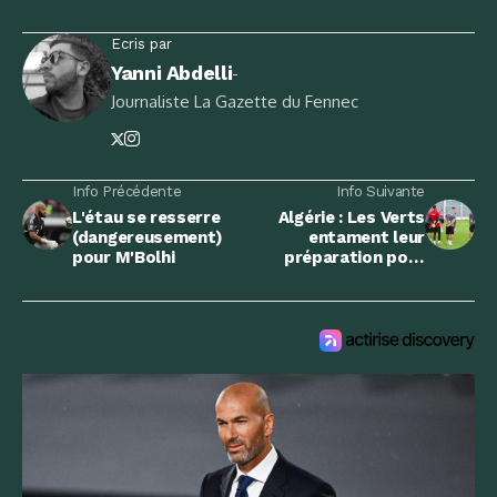
Ecris par
Yanni Abdelli
-
Journaliste La Gazette du Fennec
Info Précédente
Info Suivante
L'étau se resserre
Algérie : Les Verts
(dangereusement)
entament leur
pour M'Bolhi
préparation pour
affronter l'Ouganda