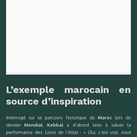
L’exemple marocain en
source d’inspiration
Interrogé sur le parcours historique du
Maroc
lors du
dernier
Mondial
,
Kebbal
a d’abord tenu à saluer la
performance des
Lions de l’Atlas
:
« Oui, c’est vrai, nous