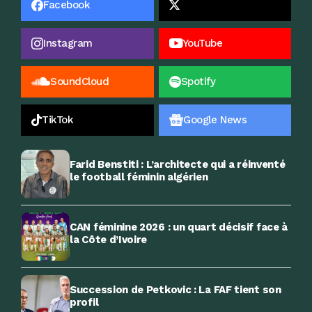
Facebook
Instagram
YouTube
SoundCloud
Spotify
TikTok
Google News
Farid Benstiti : L’architecte qui a réinventé
le football féminin algérien
CAN féminine 2026 : un quart décisif face à
la Côte d’Ivoire
Succession de Petkovic : La FAF tient son
profil