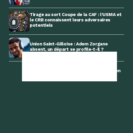
Tirage au sort Coupe de la CAF : l’USMA et
le CRB connaissent leurs adversaires
potentiels
Union Saint-Gilloise : Adem Zorgane
absent, un départ se profile-t-il ?
Succession de Petkovic : Félix Sánchez en
pole position
Succession de Petkovic : Cet entraîneur
portugais garde l’Algérie dans un coin de sa
tête
OM – Al-Shahania (3-0) : Abdelli buteur sur
une passe de Bezahaf