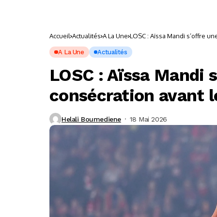
Accueil
Actualités
A La Une
LOSC : Aïssa Mandi s’offre un
A La Une
Actualités
LOSC : Aïssa Mandi s
consécration avant 
Helali Boumediene
18 Mai 2026