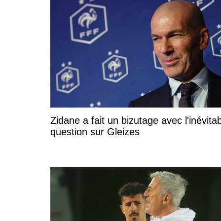
Zidane a fait un bizutage avec l'inévita
question sur Gleizes