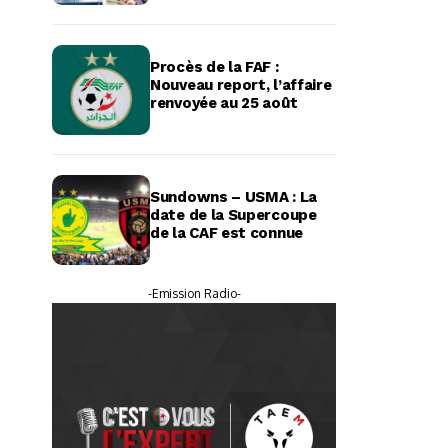
Procès de la FAF :
Nouveau report, l’affaire
renvoyée au 25 août
Sundowns – USMA : La
date de la Supercoupe
de la CAF est connue
-Emission Radio-