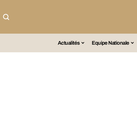
Actualités
Equipe Nationale
#Team DZ
Sé
A La Une
Sé
Afrique
Sé
Championnat
Sé
Omnisports
Agenda