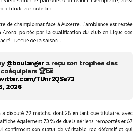
 vient saluer le parcours d’un leader exemplaire, aussi
n attitude au quotidien.
tre de championnat face à Auxerre, l’ambiance est restée
Arena, portée par la qualification du club en Ligue des
acré “Dogue de la saison”.
by
@boulanger
a reçu son trophée des
coéquipiers 🏆🖼️
twitter.com/TUnr2QSs72
8, 2026
n a disputé 29 matchs, dont 28 en tant que titulaire, avec
 affiche également 73 % de duels aériens remportés et 67
i confirment son statut de véritable roc défensif et qui