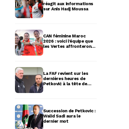
réagit aux informations
sur Anis Hadj Moussa
CAN féminine Maroc
2026 : voici l’équipe que
les Vertes affronteront
en quart de finale
La FAF revient sur les
dernières heures de
Petković à la tête de
l’équipe d’Algérie
Succession de Petkovic :
Walid Sadi aura le
dernier mot