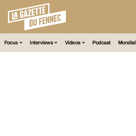
Focus
Interviews
Videos
Podcast
Mondial
lection A
Business
Entretien Exclusif
Fennec
lections Jeunes
Décryptage
Émissions Radio
Équipe Nation
lections Féminines
Avenir
Reportage
Interviews
lections Diverses
Vintage
Vu Ailleurs
Foot Algérien
En Vrac