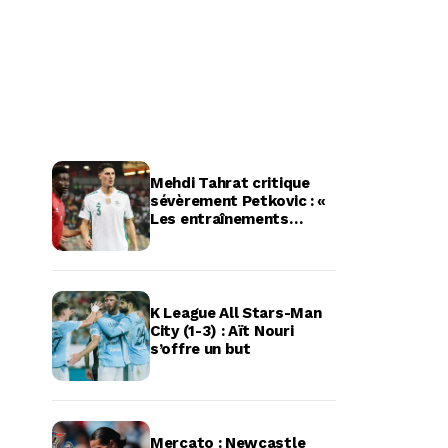
Mehdi Tahrat critique
sévèrement Petkovic : «
Les entraînements
étaient à l’image des
matchs »
K League All Stars-Man
City (1-3) : Aït Nouri
s’offre un but
Mercato : Newcastle