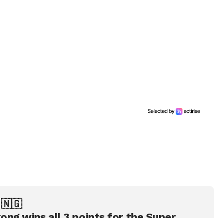
1 🇳🇬
ng wins all 3 points for the Super