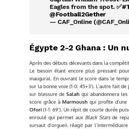
Eagles from the spot. ✅
#T
@Football2Gether
— CAF_Online (@CAF_Onl
Égypte 2-2 Ghana : Un n
Après des débuts décevants dans la compéti
Le besoin étant encore plus pressant po
inaugural. En ouvrant le score dans le temp
sur la bonne voie (1-0: 45+3’). L’autre fait 
sur blessure de
Salah
qui abandonnera les 
score grâce à
Marmoush
qui profite d’une
Ofori
(1-1: 69’). Un répit de courte durée pui
enroulé qui permet aux
Black Stars
de repas
sursaut d’orgueil réagit par l’intermédiair