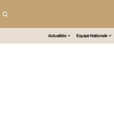
Actualités
Equipe Nationale
#Team DZ
Sé
A La Une
Sé
Afrique
Sé
Championnat
Sé
Omnisports
Agenda