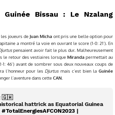
2 Guinée Bissau : Le Nzalang
, les joueurs de
Juan Micha
ont pris une belle option pour
capitaine a montré la voie en ouvrant le score (1-0: 21’). En
Djurtus
pensaient avoir fait le plus dur. Malheureusement
s le retour des vestiaires lorsque
Miranda
permettait au
2-1: 46’) avant de sombrer sous deux nouveaux coups de
ra l’honneur pour les
Djurtus
mais c’est bien la
Guinée
onger l’aventure dans cette
CAN
.
2 🇬🇼
istorical hattrick as Equatorial Guinea
!
#TotalEnergiesAFCON2023
|