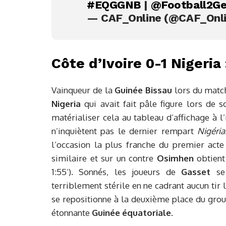
#EQGGNB
|
@Football2Ge
— CAF_Online (@CAF_Onl
Côte d’Ivoire 0-1 Nigeri
Vainqueur de la
Guinée Bissau
lors du match
Nigeria
qui avait fait pâle figure lors de
matérialiser cela au tableau d’affichage à 
n’inquiètent pas le dernier rempart
Nigéri
l’occasion la plus franche du premier act
similaire et sur un contre
Osimhen
obtient
1:55’). Sonnés, les joueurs de
Gasset
se 
terriblement stérile en ne cadrant aucun tir
se repositionne à la deuxième place du group
étonnante
Guinée équatoriale
.