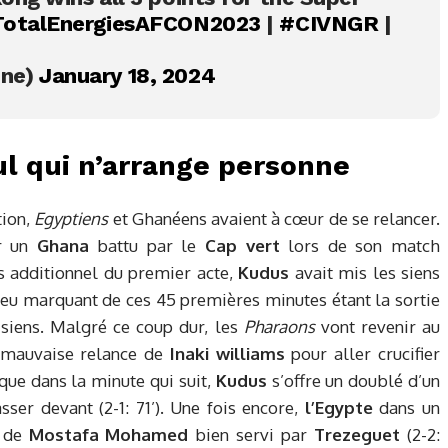
otalEnergiesAFCON2023
|
#CIVNGR
|
ine)
January 18, 2024
ul qui n’arrange personne
tion,
Egyptiens
et Ghanéens avaient à cœur de se relancer.
ur un
Ghana
battu par le
Cap vert
lors de son match
s additionnel du premier acte,
Kudus
avait mis les siens
de jeu marquant de ces 45 premières minutes étant la sortie
siens. Malgré ce coup dur, les
Pharaons
vont revenir au
 mauvaise relance de
Inaki williams
pour aller crucifier
sque dans la minute qui suit,
Kudus
s’offre un doublé d’un
ser devant (2-1: 71’). Une fois encore,
l’Egypte
dans un
e de
Mostafa Mohamed
bien servi par
Trezeguet
(2-2: