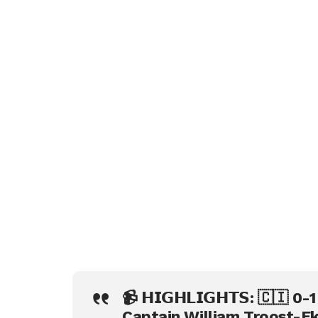
📹 𝗛𝗜𝗚𝗛𝗟𝗜𝗚𝗛𝗧𝗦: 🇨🇮 0-
Captain William Troost-Eko