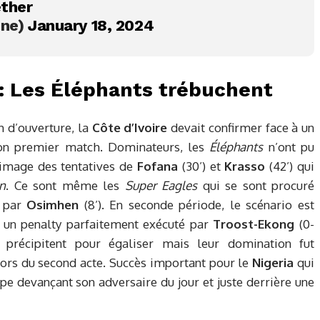
ther
ine)
January 18, 2024
a : Les Éléphants trébuchent
 d’ouverture, la
Côte d’Ivoire
devait confirmer face à un
 son premier match. Dominateurs, les
Éléphants
n’ont pu
l’image des tentatives de
Fofana
(30’) et
Krasso
(42’) qui
an
. Ce sont même les
Super Eagles
qui se sont procuré
e par
Osimhen
(8’). En seconde période, le scénario est
 un penalty parfaitement exécuté par
Troost-Ekong
(0-
précipitent pour égaliser mais leur domination fut
 lors du second acte. Succès important pour le
Nigeria
qui
e devançant son adversaire du jour et juste derrière une