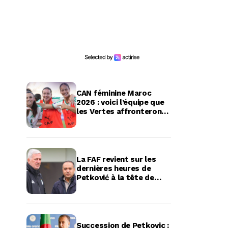
CAN féminine Maroc
2026 : voici l’équipe que
les Vertes affronteront
en quart de finale
La FAF revient sur les
dernières heures de
Petković à la tête de
l’équipe d’Algérie
Succession de Petkovic :