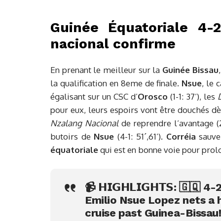
Guinée Équatoriale 4-
nacional confirme
En prenant le meilleur sur la
Guinée Bissau
la qualification en 8eme de finale.
Nsue
, le 
égalisant sur un CSC d’
Orosco
(1-1: 37’), les
pour eux, leurs espoirs vont être douchés dè
Nzalang Nacional
de reprendre l’avantage (
butoirs de
Nsue
(4-1: 51´,61’).
Corréia
sauve
équatoriale
qui est en bonne voie pour prol
📹 𝗛𝗜𝗚𝗛𝗟𝗜𝗚𝗛𝗧𝗦: 🇬🇶 4-
Emilio Nsue Lopez nets a h
cruise past Guinea-Bissau