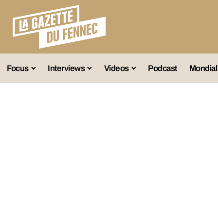
Focus
Interviews
Videos
Podcast
Mondial
lection A
Business
Entretien Exclusif
Fennec
lections Jeunes
Décryptage
Émissions Radio
Équipe Nation
lections Féminines
Avenir
Reportage
Interviews
lections Diverses
Vintage
Vu Ailleurs
Foot Algérien
En Vrac