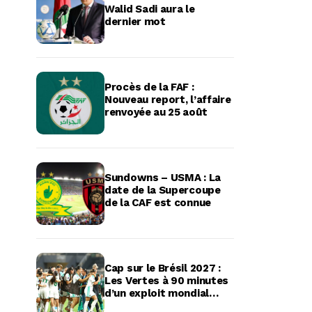
Walid Sadi aura le
dernier mot
Procès de la FAF :
Nouveau report, l’affaire
renvoyée au 25 août
Sundowns – USMA : La
date de la Supercoupe
de la CAF est connue
Cap sur le Brésil 2027 :
Les Vertes à 90 minutes
d’un exploit mondial
historique