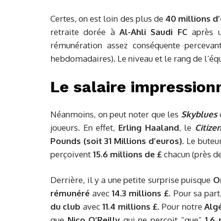
Certes, on est loin des plus de
40 millions d
retraite dorée à
Al-Ahli Saudi FC
après un
rémunération assez conséquente perceva
hebdomadaires). Le niveau et le rang de l’équ
Le salaire impressio
Néanmoins, on peut noter que les
Skyblues
joueurs. En effet,
Erling Haaland
, le
Citize
Pounds (soit 31 Millions d’euros)
. Le bute
perçoivent
15.6 millions de
£
chacun (près de
Derrière, il y a une petite surprise puisque
O
rémunéré
avec
14.3 millions
£
. Pour sa part
du club
avec
11.4 millions
£
. Pour notre
Alg
que
Nico O’Reilly
qui ne perçoit “que”
1.6 