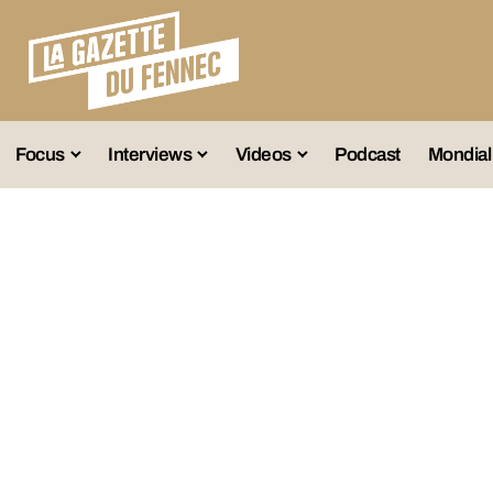
Focus
Interviews
Videos
Podcast
Mondial
lection A
Business
Entretien Exclusif
Fennec
lections Jeunes
Décryptage
Émissions Radio
Équipe Nation
lections Féminines
Avenir
Reportage
Interviews
lections Diverses
Vintage
Vu Ailleurs
Foot Algérien
En Vrac