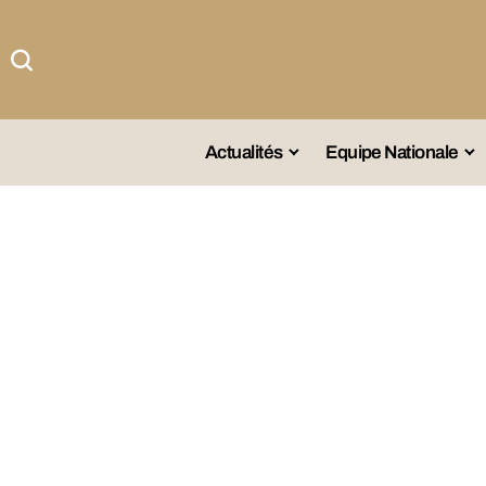
Actualités
Equipe Nationale
#Team DZ
Sé
A La Une
Sé
Afrique
Sé
Championnat
Sé
Omnisports
Agenda