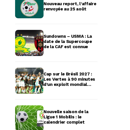
Nouveau report, l’affaire
renvoyée au 25 août
Sundowns – USMA : La
date de la Supercoupe
de la CAF est connue
Cap sur le Brésil 2027 :
Les Vertes à 90 minutes
d’un exploit mondial
historique
Nouvelle saison de la
Ligue 1 Mobilis : le
calendrier complet