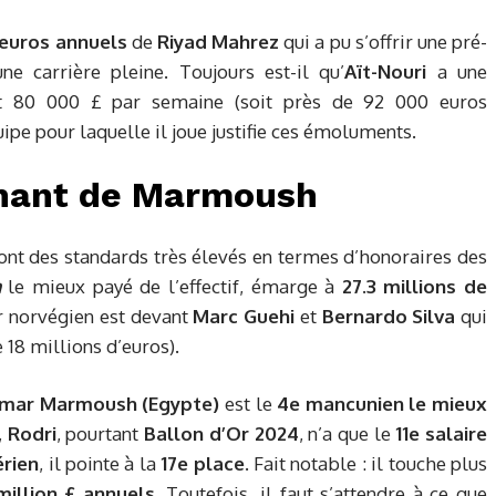
’euros annuels
de
Riyad Mahrez
qui a pu s’offrir une pré-
e carrière pleine. Toujours est-il qu’
Aït-Nouri
a une
nt 80 000 £ par semaine (soit près de 92 000 euros
ipe pour laquelle il joue justifie ces émoluments.
nnant de Marmoush
ont des standards très élevés en termes d’honoraires des
n
le mieux payé de l’effectif, émarge à
27.3 millions
de
ur norvégien est devant
Marc Guehi
et
Bernardo Silva
qui
 18 millions d’euros).
mar Marmoush (Egypte)
est le
4e mancunien le mieux
,
Rodri
, pourtant
Ballon d’Or 2024
, n’a que le
11e salaire
érien
, il pointe à la
17e place
. Fait notable : il touche plus
million
£
annuels
. Toutefois, il faut s’attendre à ce que