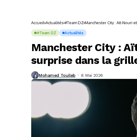
Accueil
Actualités
#Team DZ
Manchester City : Aït-Nouri e
#Team DZ
Actualités
Manchester City : Aï
surprise dans la grill
Mohamed Touileb
8 Mai 2026