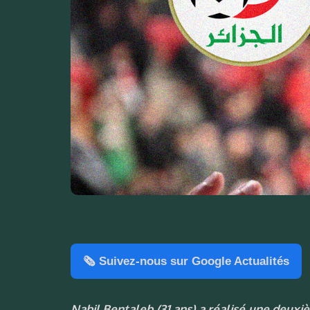
🗞️ Suivez-nous sur Google Actualités
Nabil Bentaleb (31 ans) a réalisé une deuxiè