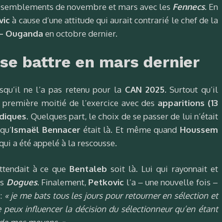
ssemblements de novembre et mars avec les
Fennecs
. En
vic
à cause d’une attitude qui aurait contrarié le chef de la
 – Ouganda
en octobre dernier.
se battre en mars dernier
qu’il ne l’a pas retenu pour la
CAN 2025
. Surtout qu’il
 première moitié de l’exercice avec des
apparitions (13
adiques
. Quelques part, le choix de se passer de lui n’était
qu’
Ismaël Bennacer
était là. Et même quand
Houssem
qui a été appelé à la rescousse.
attendait à ce que
Bentaleb
soit là. Lui qui rayonnait et
es
Dogues
. Finalement,
Petkovic
l’a – une nouvelle fois –
 :
« je me bats tous les jours pour retourner en sélection et
e peux influencer la décision du sélectionneur qu’en étant