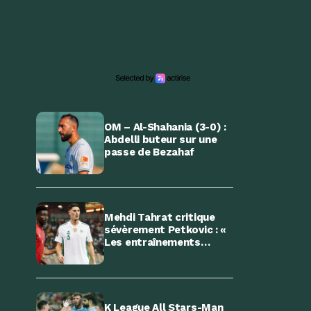
OM – Al-Shahania (3-0) :
Abdelli buteur sur une
passe de Bezahaf
Mehdi Tahrat critique
sévèrement Petkovic : «
Les entraînements
étaient à l’image des
matchs »
K League All Stars-Man