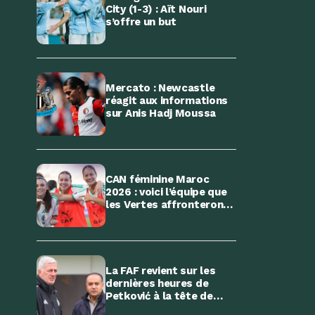
City (1-3) : Aït Nouri
s’offre un but
Mercato : Newcastle
réagit aux informations
sur Anis Hadj Moussa
CAN féminine Maroc
2026 : voici l’équipe que
les Vertes affronteront
en quart de finale
La FAF revient sur les
dernières heures de
Petković à la tête de
l’équipe d’Algérie