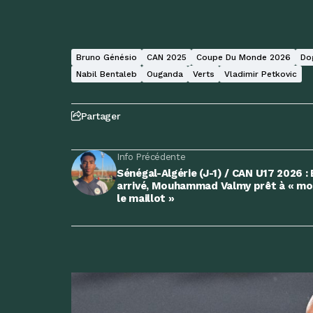
Bruno Génésio
CAN 2025
Coupe Du Monde 2026
Do
Nabil Bentaleb
Ouganda
Verts
Vladimir Petkovic
Partager
Info Précédente
Sénégal-Algérie (J-1) / CAN U17 2026 : 
arrivé, Mouhammad Valmy prêt à « mou
le maillot »