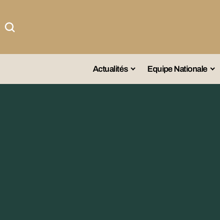
Actualités
Equipe Nationale
#Team DZ
Sé
A La Une
Sé
Afrique
Sé
Championnat
Sé
Omnisports
Agenda