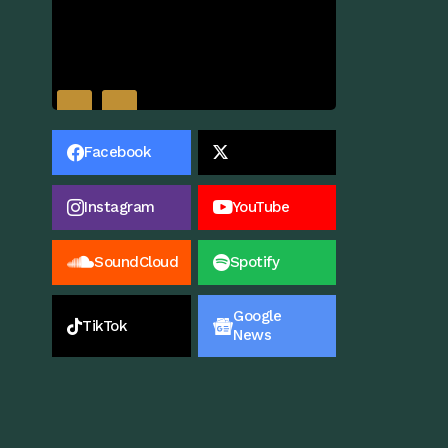
Facebook
Instagram
YouTube
SoundCloud
Spotify
Google
TikTok
News