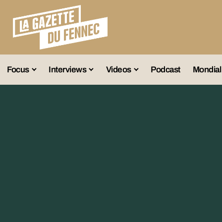
Focus
Interviews
Videos
Podcast
Mondial
lection A
Business
Entretien Exclusif
Fennec
lections Jeunes
Décryptage
Émissions Radio
Équipe Nation
lections Féminines
Avenir
Reportage
Interviews
lections Diverses
Vintage
Vu Ailleurs
Foot Algérien
En Vrac