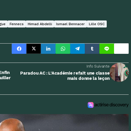
gue
Fennecs
Himad Abdelli
Ismael Bennacer
Lille OSC
Info Suivante
Enfin
Paradou AC : L'Académie refait une classe
iller
mais donne la leçon