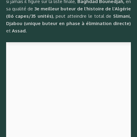
si jamais il figure sur la liste finale,
Baghdad Bounedjah,
en
sa qualité de
3e meilleur buteur de l’histoire de l’Algérie
(86 capes/35 unités)
, peut atteindre le total de
Slimani,
Djabou (unique buteur en phase à élimination directe)
et
Assad
.