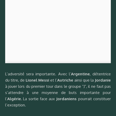
L’adversité sera importante. Avec l’
Argentine
, détentrice
du titre, de
Lionel Messi
et l’
Autriche
ainsi que la
Jordanie
à jouer lors du premier tour dans le groupe “J”, il ne faut pas
s’attendre à une moyenne de buts importante pour
l’
Algérie.
La sortie face aux
Jordaniens
pourrait constituer
l’exception.