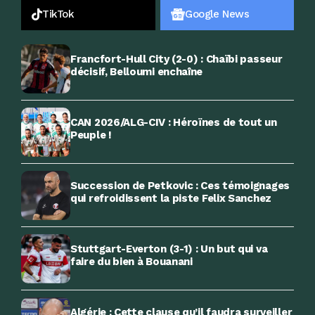
TikTok
Google News
Francfort-Hull City (2-0) : Chaïbi passeur
décisif, Belloumi enchaîne
CAN 2026/ALG-CIV : Héroïnes de tout un
Peuple !
Succession de Petkovic : Ces témoignages
qui refroidissent la piste Felix Sanchez
Stuttgart-Everton (3-1) : Un but qui va
faire du bien à Bouanani
Algérie : Cette clause qu’il faudra surveiller