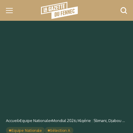
Accueil
Equipe Nationale
Mondial 2026/Algérie : Slimani, Djabou et
Assad, un co-record et cinq menaces
potentielles
Equipe Nationale
Sélection A