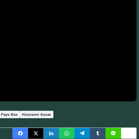
e Pays Bas
Houssem Aouar