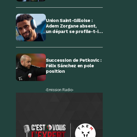
Union Saint-Gilloise :
Adem Zorgane absent,
un départ se profile-t-il
?
Succession de Petkovic :
Félix Sánchez en pole
position
-Emission Radio-