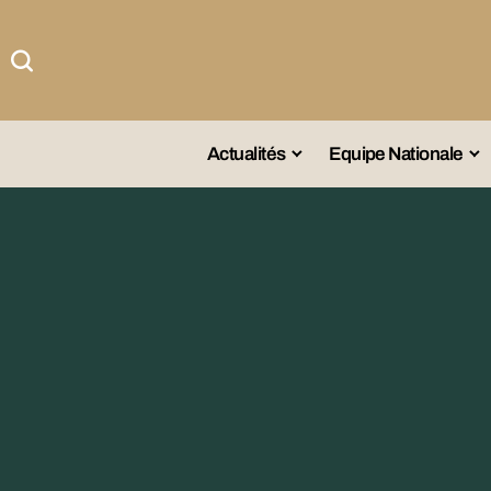
Actualités
Equipe Nationale
#Team DZ
Sé
A La Une
Sé
Afrique
Sé
Championnat
Sé
Omnisports
Agenda