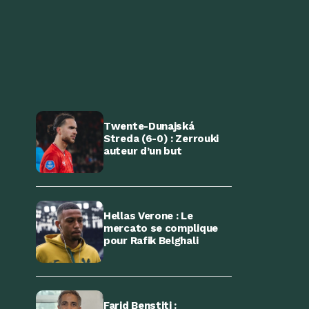
Twente-Dunajská
Streda (6-0) : Zerrouki
auteur d’un but
Hellas Verone : Le
mercato se complique
pour Rafik Belghali
Farid Benstiti :