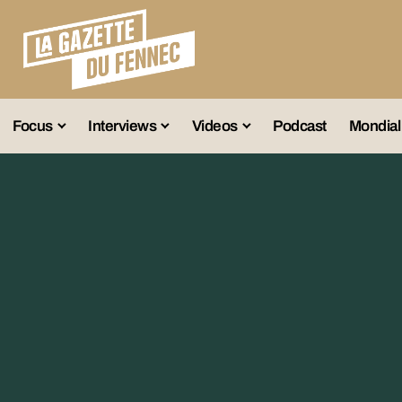
Focus
Interviews
Videos
Podcast
Mondial
lection A
Business
Entretien Exclusif
Fennec
lections Jeunes
Décryptage
Émissions Radio
Équipe Nation
lections Féminines
Avenir
Reportage
Interviews
lections Diverses
Vintage
Vu Ailleurs
Foot Algérien
En Vrac