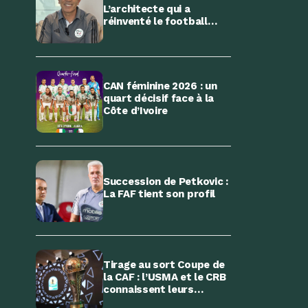
L’architecte qui a
réinventé le football
féminin algérien
CAN féminine 2026 : un
quart décisif face à la
Côte d’Ivoire
Succession de Petkovic :
La FAF tient son profil
Tirage au sort Coupe de
la CAF : l’USMA et le CRB
connaissent leurs
adversaires potentiels