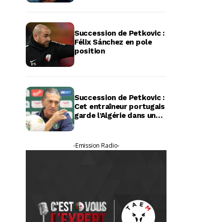
Succession de Petkovic :
Félix Sánchez en pole
position
Succession de Petkovic :
Cet entraîneur portugais
garde l’Algérie dans un
coin de sa tête
-Emission Radio-