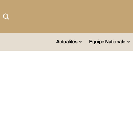
Actualités
Equipe Nationale
#Team DZ
Sé
A La Une
Sé
Afrique
Sé
Championnat
Sé
Omnisports
Agenda