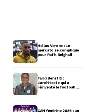
Hellas Verone : Le
mercato se complique
pour Rafik Belghali
Farid Benstiti :
L’architecte qui a
réinventé le football
féminin algérien
CAN féminine 2026 : un