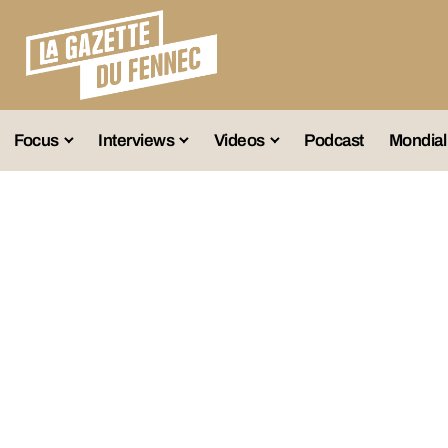
Focus
Interviews
Videos
Podcast
Mondial
lection A
Business
Entretien Exclusif
Fennec
lections Jeunes
Décryptage
Émissions Radio
Équipe Nation
lections Féminines
Avenir
Reportage
Interviews
lections Diverses
Vintage
Vu Ailleurs
Foot Algérien
En Vrac