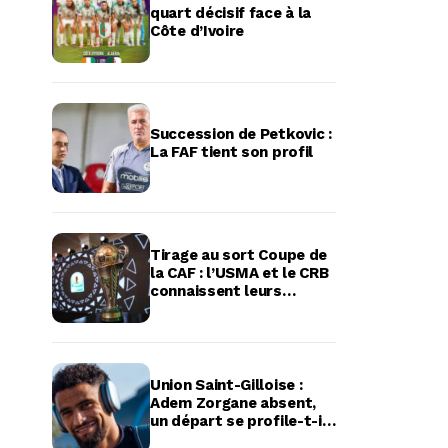
quart décisif face à la
Côte d’Ivoire
Succession de Petkovic :
La FAF tient son profil
Tirage au sort Coupe de
la CAF : l’USMA et le CRB
connaissent leurs
adversaires potentiels
Union Saint-Gilloise :
Adem Zorgane absent,
un départ se profile-t-il
?