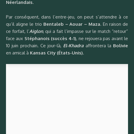
Néerlandais
.
Par conséquent, dans l’entre-jeu, on peut s’attendre à ce
qu’il aligne le trio
Bentaleb – Aouar – Maza
. En raison de
ce forfait, l’
Aiglon
, qui a fait l’impasse sur le match “retour”
face aux
Stéphanois (succès 4-1)
, ne rejouera pas avant le
10 juin prochain. Ce jour-là,
El-Khadra
affrontera la
Bolivie
en amical à
Kansas City (États-Unis)
.