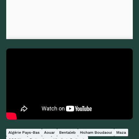
Algérie Pays-Bas
Aouar
Bentaleb
Hicham Boudaoui
Maza