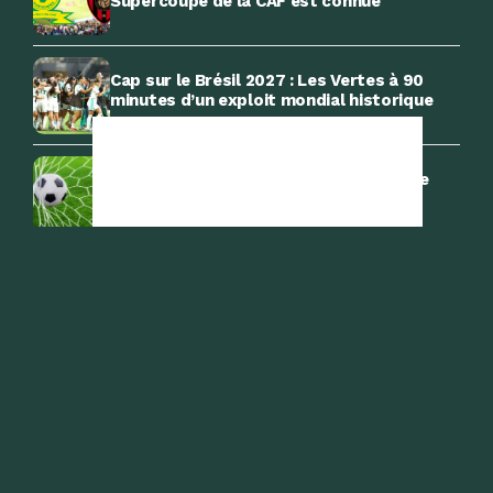
Supercoupe de la CAF est connue
Cap sur le Brésil 2027 : Les Vertes à 90
minutes d’un exploit mondial historique
Nouvelle saison de la Ligue 1 Mobilis : le
calendrier complet
Vladimir Petković : le jour où tout a
basculé
Manchester City : Rayan Aït Nouri avoue
qu’il n’était pas satisfait
-Emission Radio-