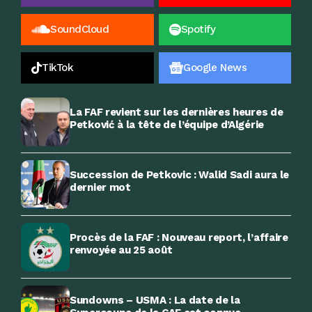
SoundCloud
Spotify
TikTok
Google News
La FAF revient sur les dernières heures de
Petković à la tête de l’équipe d’Algérie
Succession de Petkovic : Walid Sadi aura le
dernier mot
Procès de la FAF : Nouveau report, l’affaire
renvoyée au 25 août
Sundowns – USMA : La date de la