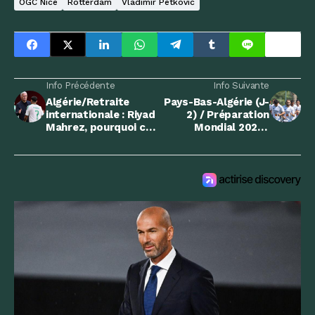
OGC Nice
Rotterdam
Vladimir Petkovic
Info Précédente
Info Suivante
Algérie/Retraite
Pays-Bas-Algérie (J-
internationale : Riyad
2) / Préparation
Mahrez, pourquoi ce
Mondial 2026 :
n'est qu'un au revoir
Dernier entrainement
avant Rotterdam