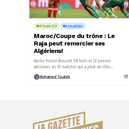
#Team DZ
Actualités
Maroc/Coupe du trône : Le
Raja peut remercier ses
Algériens!
Après Yousri Bouzok (14 buts et 12 passes
décisives en 31 matchs) qui a joué un rôle
prépondérant dans le sacre de champion...
Mohamed Touileb