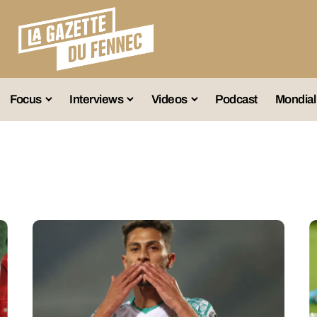
Focus
Interviews
Videos
Podcast
Mondial
lection A
Business
Entretien Exclusif
Fennec
lections Jeunes
Décryptage
Émissions Radio
Équipe Nation
lections Féminines
Avenir
Reportage
Interviews
lections Diverses
Vintage
Vu Ailleurs
Foot Algérien
En Vrac