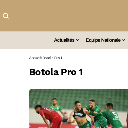
Actualités
Equipe Nationale
#Team DZ
Sé
Accueil
Botola Pro 1
A La Une
Sé
Botola Pro 1
Afrique
Sé
Championnat
Sé
Omnisports
Agenda