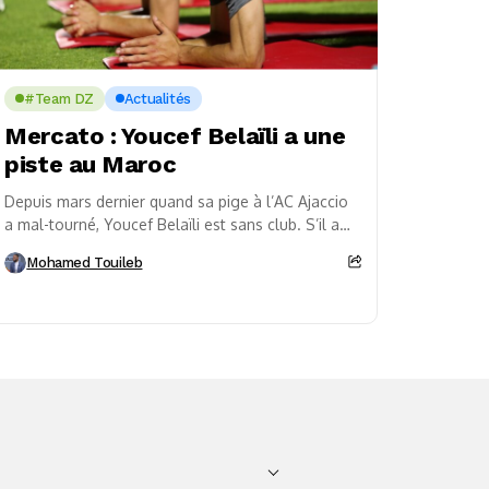
#Team DZ
Actualités
Mercato : Youcef Belaïli a une
piste au Maroc
Depuis mars dernier quand sa pige à l’AC Ajaccio
a mal-tourné, Youcef Belaïli est sans club. S’il a
des touches dans le Golfe,...
Mohamed Touileb