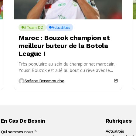
#Team DZ
Actualités
Maroc : Bouzok champion et
meilleur buteur de la Botola
League !
Très populaire au sein du championnat marocain,
Yousri Bouzok est allé au bout du rêve avec le
Raja Casablanca. L’attaquant algérien de 27...
Sofiane Benamrouche
En Cas De Besoin
Rubriques
Actualités
Qui sommes nous ?