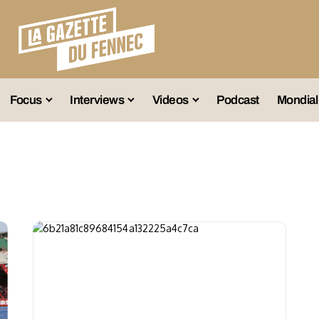
Focus
Interviews
Videos
Podcast
Mondial
lection A
Business
Entretien Exclusif
Fennec
lections Jeunes
Décryptage
Émissions Radio
Équipe Nation
lections Féminines
Avenir
Reportage
Interviews
lections Diverses
Vintage
Vu Ailleurs
Foot Algérien
En Vrac