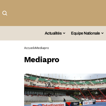
Actualités
Equipe Nationale
#Team DZ
Sé
Accueil
Mediapro
A La Une
Sé
Mediapro
Afrique
Sé
Championnat
Sé
Omnisports
Agenda