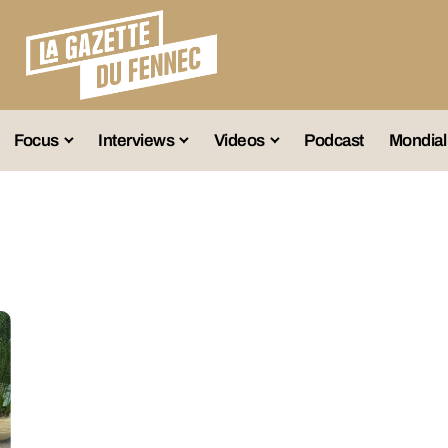
Focus
Interviews
Videos
Podcast
Mondial
lection A
Business
Entretien Exclusif
Fennec
lections Jeunes
Décryptage
Émissions Radio
Équipe Nation
lections Féminines
Avenir
Reportage
Interviews
lections Diverses
Vintage
Vu Ailleurs
Foot Algérien
En Vrac