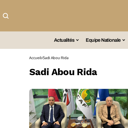
Actualités
Equipe Nationale
#Team DZ
Sé
Accueil
Sadi Abou Rida
A La Une
Sé
Sadi Abou Rida
Afrique
Sé
Championnat
Sé
Omnisports
Agenda