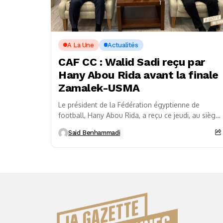
A La Une
Actualités
CAF CC : Walid Sadi reçu par
Hany Abou Rida avant la finale
Zamalek-USMA
Le président de la Fédération égyptienne de
football, Hany Abou Rida, a reçu ce jeudi, au siège
de la Fédération égyptienne de football...
Said Benhammadi