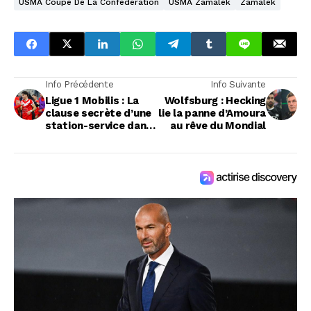
USMA Coupe De La Confédération
USMA Zamalek
Zamalek
Info Précédente
Info Suivante
Ligue 1 Mobilis : La
Wolfsburg : Hecking
clause secrète d’une
lie la panne d’Amoura
station-service dans
au rêve du Mondial
le contrat d'un ex-
international secoue
le CRB