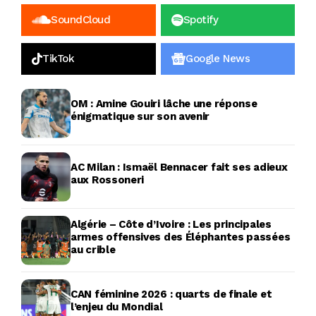
SoundCloud
Spotify
TikTok
Google News
OM : Amine Gouiri lâche une réponse
énigmatique sur son avenir
AC Milan : Ismaël Bennacer fait ses adieux
aux Rossoneri
Algérie – Côte d’Ivoire : Les principales
armes offensives des Éléphantes passées
au crible
CAN féminine 2026 : quarts de finale et
l’enjeu du Mondial