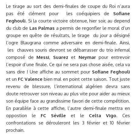
Le tirage au sort des demi-finales de coupe du Roi n’aura
pas été clément pour les coéquipiers de
Sofiane
Feghouli
. Si la courte victoire obtenue, hier soir, au depend
du club de
Las Palmas
a permis de regonfler le moral d’un
groupe en quête de résultats, le tirage du jour a désigné
l’ogre Blaugrana comme adversaire en demi-finale. Ainsi,
les chauves souris devront se débarrasser du trio infernal
composé de
Messi
,
Suarez
et
Neymar
pour entrevoir
l’espoir d’une finale. Ce qui ne sera pas chose aisée, cela va
sans dire ! Une affiche au sommet pour
Sofiane Feghouli
et un
FC Valence
bien mal en point cette saison. Tout juste
revenu de blessure, l’international algérien devra sans
doute retrouver son niveau au plus vite pour aider au mieux
son équipe face au grandissime favori de cette compétition.
En parallèle à cette affiche, l’autre demi-finale mettra en
oppostion le
FC Séville
et le
Celta Vigo
. Ces
confrontations se dérouleront les 3 février et 10 février
prochain.