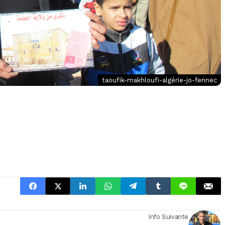
taoufik-makhloufi-algérie-jo-fennec
Info Suivante