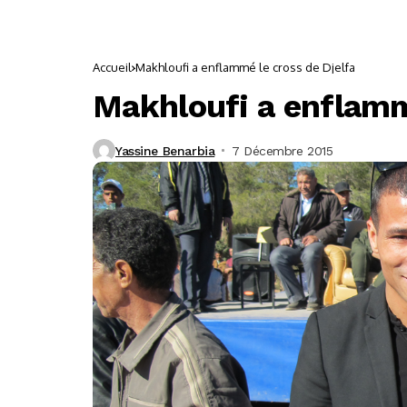
Accueil
Makhloufi a enflammé le cross de Djelfa
Makhloufi a enflammé
Yassine Benarbia
7 Décembre 2015