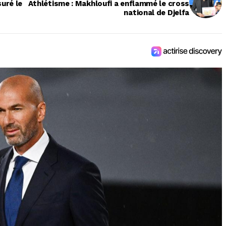
uré le
Athlétisme : Makhloufi a enflammé le cross
national de Djelfa