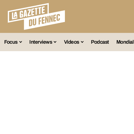
Focus
Interviews
Videos
Podcast
Mondial
lection A
Business
Entretien Exclusif
Fennec
lections Jeunes
Décryptage
Émissions Radio
Équipe Nation
lections Féminines
Avenir
Reportage
Interviews
lections Diverses
Vintage
Vu Ailleurs
Foot Algérien
En Vrac