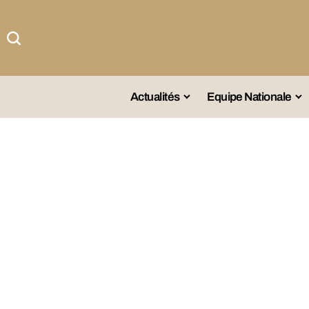
Actualités
Equipe Nationale
#Team DZ
Sé
A La Une
Sé
Afrique
Sé
Championnat
Sé
Omnisports
Agenda