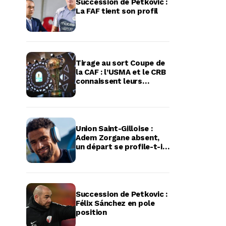
Succession de Petkovic :
La FAF tient son profil
Tirage au sort Coupe de
la CAF : l’USMA et le CRB
connaissent leurs
adversaires potentiels
Union Saint-Gilloise :
Adem Zorgane absent,
un départ se profile-t-il
?
Succession de Petkovic :
Félix Sánchez en pole
position