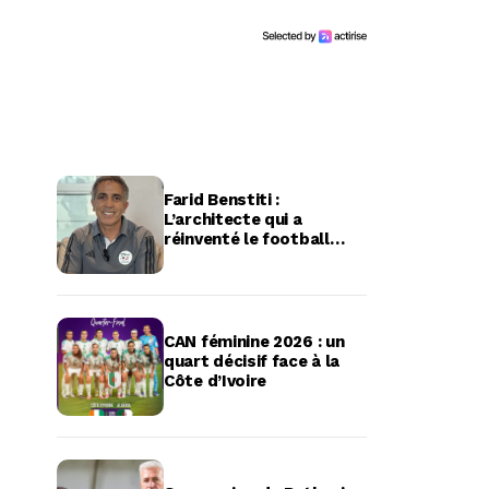
Farid Benstiti :
L’architecte qui a
réinventé le football
féminin algérien
CAN féminine 2026 : un
quart décisif face à la
Côte d’Ivoire