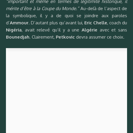
“important et même en termes de légitimité historique, il
mérite d’être à la Coupe du Monde.”
Au-delà de l’aspect de
la symbolique, il y a de quoi se joindre aux paroles
d’
Ammour
. D’autant plus qu’avant lui,
Eric Chelle
, coach du
Nigéria
, avait relevé qu’il y a une
Algérie
avec et sans
Bounedjah
. Clairement,
Petkovic
devra assumer ce choix.