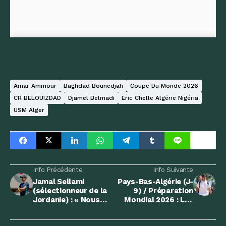
Amar Ammour
Baghdad Bounedjah
Coupe Du Monde 2026
CR BELOUIZDAD
Djamel Belmadi
Eric Chelle Algérie Nigéria
USM Alger
Info Précédente
Info Suivante
Jamal Sellami
Pays-Bas-Algérie (J-
(sélectionneur de la
9) / Préparation
Jordanie) : « Nous
Mondial 2026 : Les
devons être
Verts débarquent à
objectifs, l’Algérie
Sidi Moussa