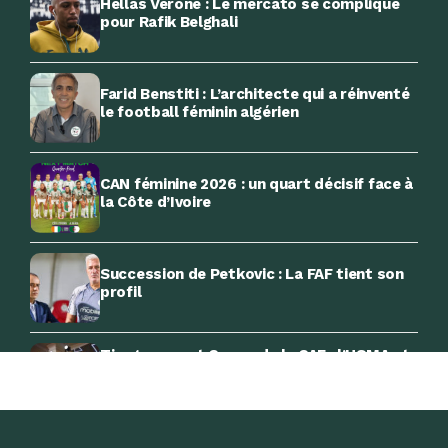
Hellas Verone : Le mercato se complique
pour Rafik Belghali
Farid Benstiti : L’architecte qui a réinventé
le football féminin algérien
CAN féminine 2026 : un quart décisif face à
la Côte d’Ivoire
Succession de Petkovic : La FAF tient son
profil
Tirage au sort Coupe de la CAF : l’USMA et
le CRB connaissent leurs adversaires
potentiels