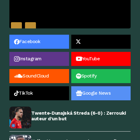
Facebook
Instagram
YouTube
SoundCloud
Spotify
TikTok
Google News
Twente-Dunajská Streda (6-0) : Zerrouki
auteur d’un but