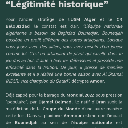
“Légitimité historique”
Pour l’ancien stratège de l’
USM Alger
et le
CR
Belouizdad
, le constat est clair.
“L’équipe nationale
algérienne a besoin de Baghdad Bounedjah. Bounedjah
possède un profil différent des autres attaquants. Lorsque
vous jouez avec des ailiers, vous avez besoin d’un joueur
comme lui. C’est un attaquant de pivot qui excelle dans le
jeu dos au but. Il aide à fixer les défenseurs et possède une
efficacité dans la finition. De plus, il presse de manière
excellente et il a réalisé une bonne saison avec Al Shamal
(NDLR: vice champion du Qatar)”,
décrypte
Amour
.
Déjà zappé pour le barrage du
Mondial 2022
, sous pression
“populaire”, par
Djamel Belmadi
, le natif d’
Oran
subit la
malédiction de la
Coupe du Monde
d’une autre manière
cette fois. Dans sa plaidoirie,
Ammour
estime que l’impact
de
Bounedjah
au sein de l’
équipe nationale
est