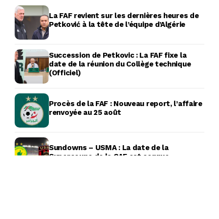
La FAF revient sur les dernières heures de
Petković à la tête de l’équipe d’Algérie
Succession de Petkovic : La FAF fixe la
date de la réunion du Collège technique
(Officiel)
Procès de la FAF : Nouveau report, l’affaire
renvoyée au 25 août
Sundowns – USMA : La date de la
Supercoupe de la CAF est connue
Cap sur le Brésil 2027 : Les Vertes à 90
minutes d’un exploit mondial historique