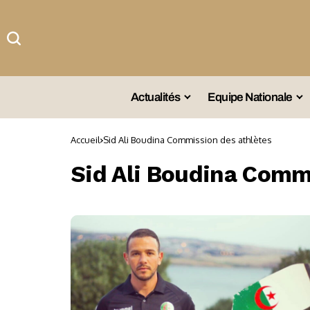
Actualités
Equipe Nationale
#Team DZ
Sé
Accueil
Sid Ali Boudina Commission des athlètes
A La Une
Sé
Sid Ali Boudina Comm
Afrique
Sé
Championnat
Sé
Omnisports
Agenda