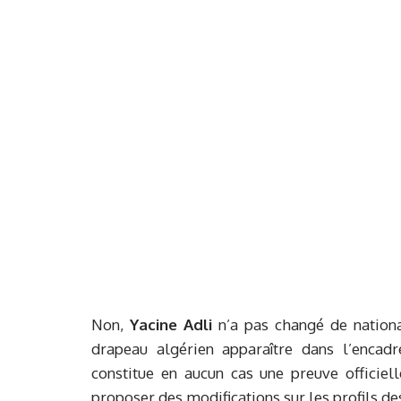
Non,
Yacine Adli
n’a pas changé de national
drapeau algérien apparaître dans l’encadr
constitue en aucun cas une preuve officiell
proposer des modifications sur les profils des