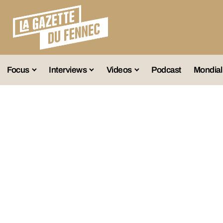
Focus
Interviews
Videos
Podcast
Mondial
lection A
Business
Entretien Exclusif
Fennec
lections Jeunes
Décryptage
Émissions Radio
Équipe Nation
lections Féminines
Avenir
Reportage
Interviews
lections Diverses
Vintage
Vu Ailleurs
Foot Algérien
En Vrac