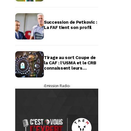
Succession de Petkovic :
La FAF tient son profil
Tirage au sort Coupe de
la CAF : l’USMA et le CRB
connaissent leurs
adversaires potentiels
-Emission Radio-