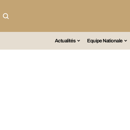
Actualités
Equipe Nationale
#Team DZ
Sé
A La Une
Sé
Afrique
Sé
Championnat
Sé
Omnisports
Agenda