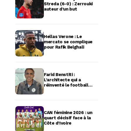
Streda (6-0) : Zerrouki
auteur d’un but
Hellas Verone : Le
mercato se complique
pour Rafik Belghali
Farid Benstiti :
L’architecte qui a
réinventé le football
féminin algérien
CAN féminine 2026 : un
quart décisif face à la
Côte d’Ivoire