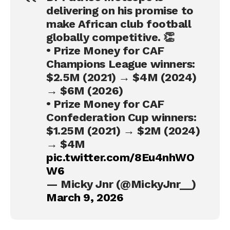
delivering on his promise to
make African club football
globally competitive. 👏
• Prize Money for CAF
Champions League winners:
$2.5M (2021) → $4M (2024)
→ $6M (2026)
• Prize Money for CAF
Confederation Cup winners:
$1.25M (2021) → $2M (2024)
→ $4M
pic.twitter.com/8Eu4nhWO
W6
— Micky Jnr (@MickyJnr__)
March 9, 2026