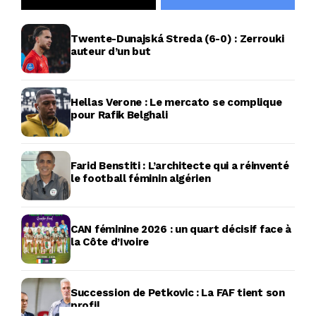
Twente-Dunajská Streda (6-0) : Zerrouki
auteur d’un but
Hellas Verone : Le mercato se complique
pour Rafik Belghali
Farid Benstiti : L’architecte qui a réinventé
le football féminin algérien
CAN féminine 2026 : un quart décisif face à
la Côte d’Ivoire
Succession de Petkovic : La FAF tient son
profil