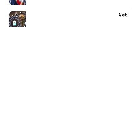
Tirage au sort Coupe de la CAF : l’USMA et
le CRB connaissent leurs adversaires
potentiels
Union Saint-Gilloise : Adem Zorgane
absent, un départ se profile-t-il ?
Succession de Petkovic : Félix Sánchez en
pole position
-Emission Radio-