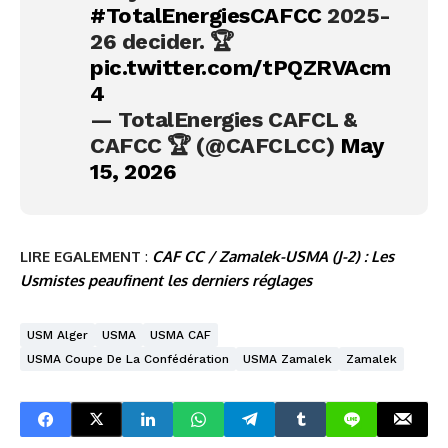
#TotalEnergiesCAFCC
2025-
26 decider. 🏆
pic.twitter.com/tPQZRVAcm
4
— TotalEnergies CAFCL &
CAFCC 🏆 (@CAFCLCC)
May
15, 2026
LIRE EGALEMENT
:
CAF CC / Zamalek-USMA (J-2) : Les
Usmistes peaufinent les derniers réglages
USM Alger
USMA
USMA CAF
USMA Coupe De La Confédération
USMA Zamalek
Zamalek