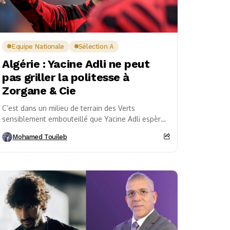
Equipe Nationale
Sélection A
Algérie : Yacine Adli ne peut
pas griller la politesse à
Zorgane & Cie
C’est dans un milieu de terrain des Verts
sensiblement embouteillé que Yacine Adli espère
trouver refuge. Le sociétaire d’Al Shabab FC
Mohamed Touileb
(Arabie saoudite)...