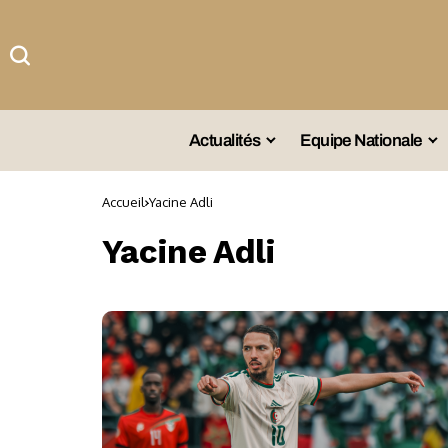
Actualités
Equipe Nationale
#Team DZ
Sé
Accueil
Yacine Adli
A La Une
Sé
Yacine Adli
Afrique
Sé
Championnat
Sé
Omnisports
Agenda