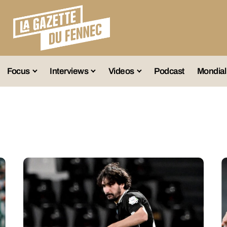
Focus
Interviews
Videos
Podcast
Mondial
lection A
Business
Entretien Exclusif
Fennec
lections Jeunes
Décryptage
Émissions Radio
Équipe Nation
lections Féminines
Avenir
Reportage
Interviews
lections Diverses
Vintage
Vu Ailleurs
Foot Algérien
En Vrac