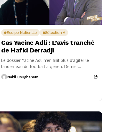
Equipe Nationale
Sélection A
Cas Yacine Adli : L’avis tranché
de Hafid Derradji
Le dossier Yacine Adli n’en finit plus d’agiter le
landerneau du football algérien. Dernier
rebondissement en date, le milieu offensif d’Al
Nabil Boughanem
Shabab (Arabie...