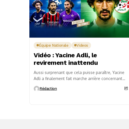
Équipe Nationale
Videos
Vidéo : Yacine Adli, le
revirement inattendu
Aussi surprenant que cela puisse paraître, Yacine
Adli a finalement fait marche arrière concernant
son avenir international. Le joueur d’Al-Shabab,
Rédaction
qui affirmait viser...