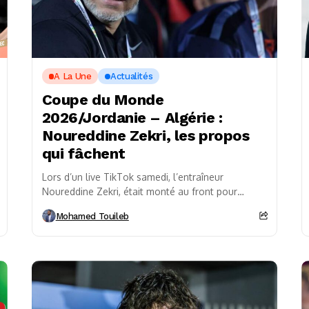
A La Une
Actualités
Coupe du Monde
2026/Jordanie – Algérie :
Noureddine Zekri, les propos
qui fâchent
Lors d’un live TikTok samedi, l’entraîneur
Noureddine Zekri, était monté au front pour
défendre Yacine Adli, qu’il coache à Al Shabab FC
Mohamed Touileb
(Arabie...