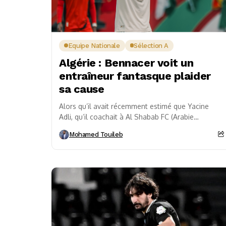
Equipe Nationale
Sélection A
Algérie : Bennacer voit un
entraîneur fantasque plaider
sa cause
Alors qu’il avait récemment estimé que Yacine
Adli, qu’il coachait à Al Shabab FC (Arabie
saoudite), était meilleur que tous les milieux de...
Mohamed Touileb