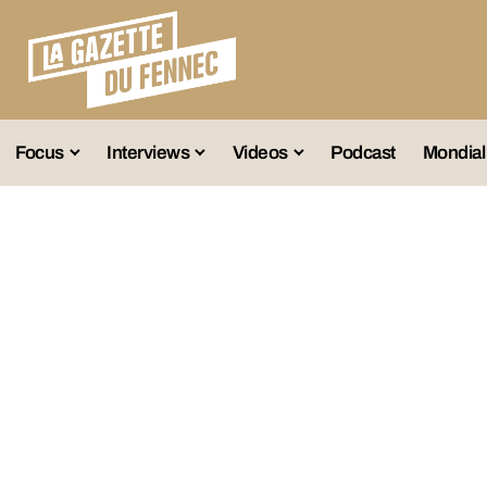
Focus
Interviews
Videos
Podcast
Mondial
lection A
Business
Entretien Exclusif
Fennec
lections Jeunes
Décryptage
Émissions Radio
Équipe Nation
lections Féminines
Avenir
Reportage
Interviews
lections Diverses
Vintage
Vu Ailleurs
Foot Algérien
En Vrac