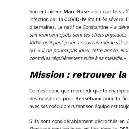
Son entraîneur
Marc Rose
ainsi que le staf
infection par la
COVID-19
était très sévère. E
6 semaines. Le natif de Constantine «
a déve
sait vraiment quels sont les effets physique
100% qu’il peut jouer à nouveau même s’il se
qu’
« il ne pourra pas jouer cette année. Nou
contrôles régulièrement suite à sa maladie.»
Mission : retrouver l
Ce n’est donc que mercredi que le champion
des nouvelles pour
Bensebaïni
pour la fin
avec ses coéquipiers tant son équipe est touj
S’ils sont considérablement décrochés en
Borussen
sont toujours en lice dans la
DFB