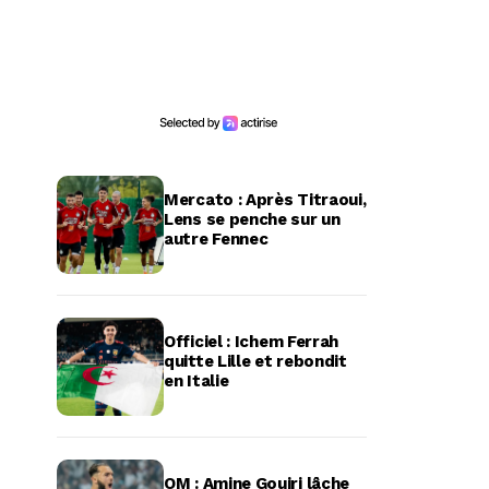
Mercato : Après Titraoui,
Lens se penche sur un
autre Fennec
Officiel : Ichem Ferrah
quitte Lille et rebondit
en Italie
OM : Amine Gouiri lâche