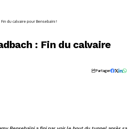
Fin du calvaire pour Bensebaïni !
dbach : Fin du calvaire
Partager
my Bensebaïni a fini par voir le bout du tunnel après sa