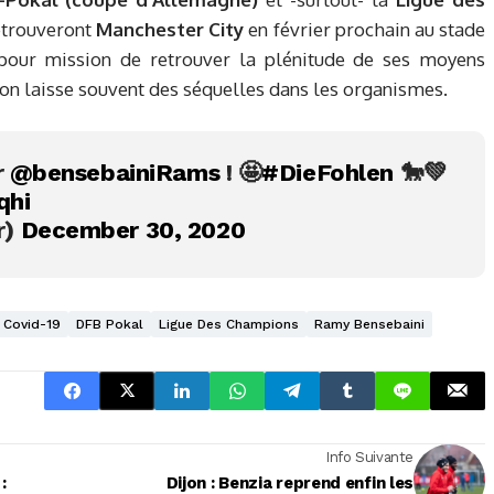
retrouveront
Manchester City
en février prochain au stade
our mission de retrouver la plénitude de ses moyens
on laisse souvent des séquelles dans les organismes.
r
@bensebainiRams
! 🤩
#DieFohlen
🐎💚
qhi
r)
December 30, 2020
Covid-19
DFB Pokal
Ligue Des Champions
Ramy Bensebaini
Info Suivante
:
Dijon : Benzia reprend enfin les