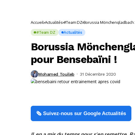
Accueil
Actualités
#Team DZ
Borussia Mönchengladbach : 
#Team DZ
Actualités
Borussia Mönchengla
pour Bensebaïni !
Mohamed Touileb
31 Décembre 2020
🗞️ Suivez-nous sur Google Actualités
Il en a mis du temps pour s’en remettre. Ra