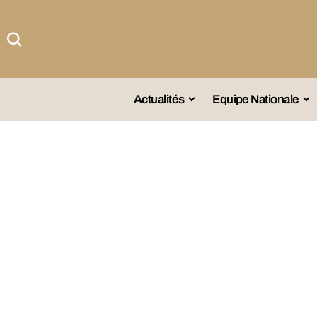
Actualités
Equipe Nationale
#Team DZ
Sé
A La Une
Sé
Afrique
Sé
Championnat
Sé
Omnisports
Agenda