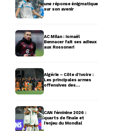
une réponse énigmatique
sur son avenir
AC Milan : Ismaël
Bennacer fait ses adieux
aux Rossoneri
Algérie – Côte d’Ivoire :
Les principales armes
offensives des
Éléphantes passées au
crible
CAN féminine 2026 :
quarts de finale et
l’enjeu du Mondial