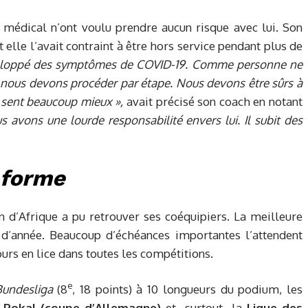
f médical n’ont voulu prendre aucun risque avec lui. Son
t elle l’avait contraint à être hors service pendant plus de
loppé des symptômes de COVID-19. Comme personne ne
s, nous devons procéder par étape. Nous devons être sûrs à
 sent beaucoup mieux »,
avait précisé son coach en notant
s avons une lourde responsabilité envers lui. Il subit des
a forme
 d’Afrique a pu retrouver ses coéquipiers. La meilleure
 d’année. Beaucoup d’échéances importantes l’attendent
ours en lice dans toutes les compétitions.
e
Bundesliga
(8
, 18 points) à 10 longueurs du podium, les
-Pokal (coupe d’Allemagne)
et -surtout- la
Ligue des