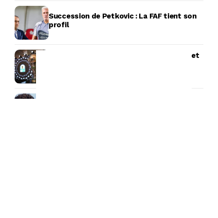
Succession de Petkovic : La FAF tient son
profil
Tirage au sort Coupe de la CAF : l’USMA et
le CRB connaissent leurs adversaires
potentiels
Union Saint-Gilloise : Adem Zorgane
absent, un départ se profile-t-il ?
Succession de Petkovic : Félix Sánchez en
pole position
Succession de Petkovic : Cet entraîneur
portugais garde l’Algérie dans un coin de sa
tête