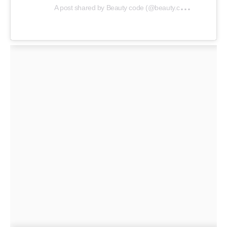
A
post shared by Beauty code (@beauty.code.officiel)