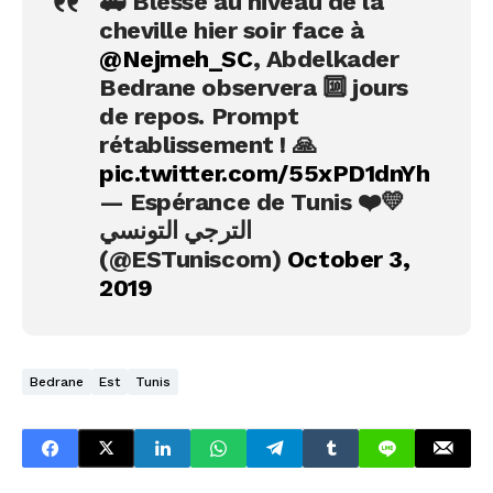
🚑 Blessé au niveau de la
cheville hier soir face à
@Nejmeh_SC
, Abdelkader
Bedrane observera 🔟 jours
de repos. Prompt
rétablissement ! 🙏
pic.twitter.com/55xPD1dnYh
— Espérance de Tunis ❤️💛
الترجي التونسي
(@ESTuniscom)
October 3,
2019
Bedrane
Est
Tunis