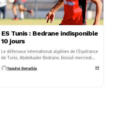
ES Tunis : Bedrane indisponible
10 jours
Le défenseur international algérien de l’Espérance
de Tunis, Abdelkader Bedrane, blessé mercredi
face à Nejma SC du Liban pour le compte des
Yassine Benarbia
16es...