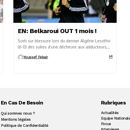
EN: Belkaroui OUT 1 mois !
Sorti sur blessure lors du dernier Algérie-Lesotho
(6-0) des suites d’une déchirure aux adducteurs,
Hicham Belkaroui ne rejouera pas avant au moins
Youssef Fekair
un...
En Cas De Besoin
Rubriques
Actualités
Qui sommes nous ?
Equipe National
Mentions légales
Focus
Politique de Confidentialité
Interviews