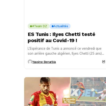
#Team DZ
Actualités
ES Tunis : Ilyes Chetti testé
positif au Covid-19 !
L’Espérance de Tunis a annoncé ce vendredi que
son arrière gauche algérien, Ilyes Chetti (25 ans) a
été testé positif à la Covid-19....
Yassine Benarbia