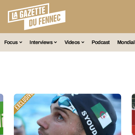
Focus
Interviews
Videos
Podcast
Mondial
lection A
Business
Entretien Exclusif
Fennec
lections Jeunes
Décryptage
Émissions Radio
Équipe Nation
lections Féminines
Avenir
Reportage
Interviews
lections Diverses
Vintage
Vu Ailleurs
Foot Algérien
En Vrac