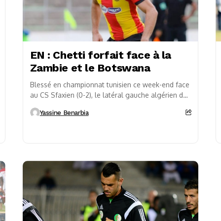
EN : Chetti forfait face à la
Zambie et le Botswana
Blessé en championnat tunisien ce week-end face
au CS Sfaxien (0-2), le latéral gauche algérien de
l’ES Tunis, Ilyes Chetti (24 ans), est...
Yassine Benarbia