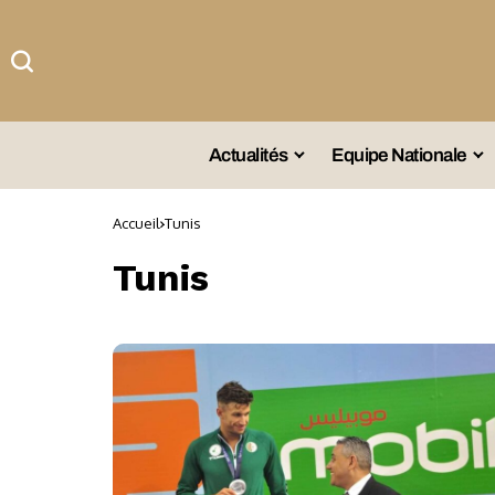
Actualités
Equipe Nationale
#Team DZ
Sé
Accueil
Tunis
A La Une
Sé
Tunis
Afrique
Sé
Championnat
Sé
Omnisports
Agenda