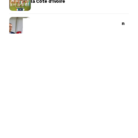
la Côte d’Ivoire
Succession de Petkovic : La FAF tient son
profil
Tirage au sort Coupe de la CAF : l’USMA et
le CRB connaissent leurs adversaires
potentiels
Union Saint-Gilloise : Adem Zorgane
absent, un départ se profile-t-il ?
-Emission Radio-