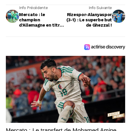
Info Précédente
Info Suivante
Mercato : le
Rizespor-Alanyaspor
champion
(3-1) : Le superbe but
d'Allemagne en titre
de Ghezzal !
prépare une offre de
50 millions pour
Amoura
Mercato : Le transfert de Mohamed Amine