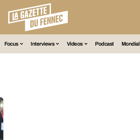
Focus
Interviews
Videos
Podcast
Mondial
lection A
Business
Entretien Exclusif
Fennec
lections Jeunes
Décryptage
Émissions Radio
Équipe Nation
lections Féminines
Avenir
Reportage
Interviews
lections Diverses
Vintage
Vu Ailleurs
Foot Algérien
En Vrac