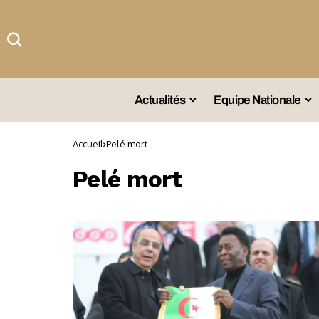
Actualités
Equipe Nationale
#Team DZ
Sé
Accueil
Pelé mort
A La Une
Sé
Pelé mort
Afrique
Sé
Championnat
Sé
Omnisports
Agenda