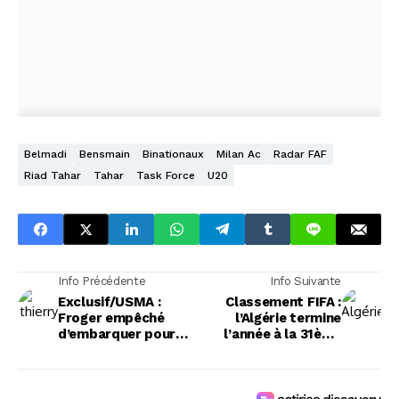
Belmadi
Bensmain
Binationaux
Milan Ac
Radar FAF
Riad Tahar
Tahar
Task Force
U20
Info Précédente
Info Suivante
Exclusif/USMA :
Classement FIFA :
Froger empêché
l’Algérie termine
d’embarquer pour
l’année à la 31ème
rallier Alger
place