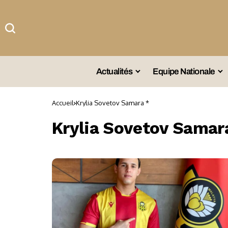
Actualités
Equipe Nationale
#Team DZ
Sé
Accueil
Krylia Sovetov Samara *
A La Une
Sé
Krylia Sovetov Samar
Afrique
Sé
Championnat
Sé
Omnisports
Agenda