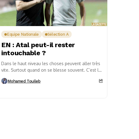
Equipe Nationale
Sélection A
EN : Atal peut-il rester
intouchable ?
Dans le haut niveau les choses peuvent aller très
vite. Surtout quand on se blesse souvent. C’est le
cas de Youcef Atal qui...
Mohamed Touileb