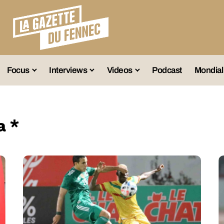
Focus
Interviews
Videos
Podcast
Mondial
lection A
Business
Entretien Exclusif
Fennec
lections Jeunes
Décryptage
Émissions Radio
Équipe Nation
a *
lections Féminines
Avenir
Reportage
Interviews
lections Diverses
Vintage
Vu Ailleurs
Foot Algérien
En Vrac