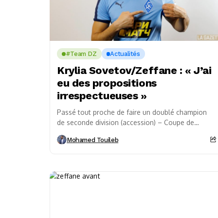
#Team DZ
Actualités
Krylia Sovetov/Zeffane : « J’ai
eu des propositions
irrespectueuses »
Passé tout proche de faire un doublé champion
de seconde division (accession) – Coupe de
Russie, Mehdi Zeffane a réalisé une saison
Mohamed Touileb
plutôt...