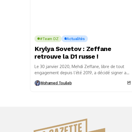
#Team DZ
Actualités
Krylya Sovetov : Zeffane
retrouve la D1 russe !
Le 30 janvier 2020, Mehdi Zeffane, libre de tout
engagement depuis l’été 2019, a décidé signer au
Krylya Sovetov en première division russe....
Mohamed Touileb