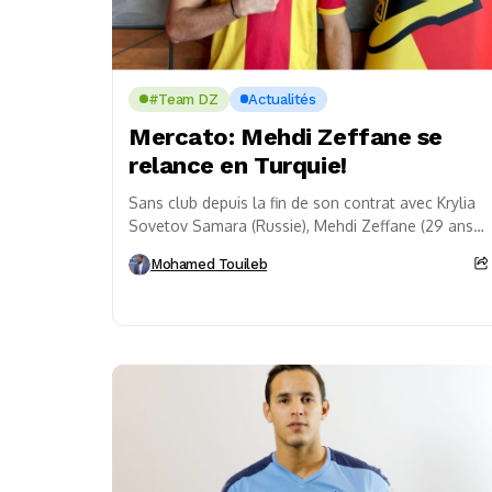
#Team DZ
Actualités
Mercato: Mehdi Zeffane se
relance en Turquie!
Sans club depuis la fin de son contrat avec Krylia
Sovetov Samara (Russie), Mehdi Zeffane (29 ans)
se relance en Turquie. Il connaîtra...
Mohamed Touileb