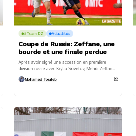
#Team DZ
Actualités
Coupe de Russie: Zeffane, une
bourde et une finale perdue
Après avoir signé une accession en première
division russe avec Krylia Sovetov, Mehdi Zeffane
pouvait remporter la coupe de Russie cet après-
Mohamed Touileb
midi. Mission...